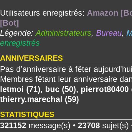
Utilisateurs enregistrés:
Amazon [Bo
[Bot]
Légende:
Administrateurs
,
Bureau
,
M
enregistrés
ANNIVERSAIRES
Pas d’anniversaire à fêter aujourd’hu
Membres fêtant leur anniversaire dan
letmoi
(71),
buc
(50),
pierrot80400
thierry.marechal
(59)
STATISTIQUES
321152
message(s) •
23708
sujet(s)