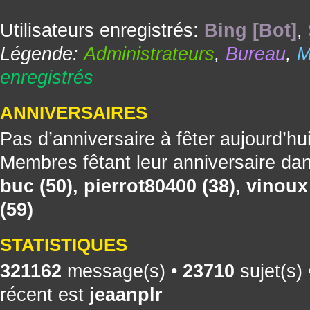
Utilisateurs enregistrés:
Bing [Bot]
,
Légende:
Administrateurs
,
Bureau
,
M
enregistrés
ANNIVERSAIRES
Pas d’anniversaire à fêter aujourd’hu
Membres fêtant leur anniversaire dan
buc
(50),
pierrot80400
(38),
vinoux
(59)
STATISTIQUES
321162
message(s) •
23710
sujet(s)
récent est
jeaanplr