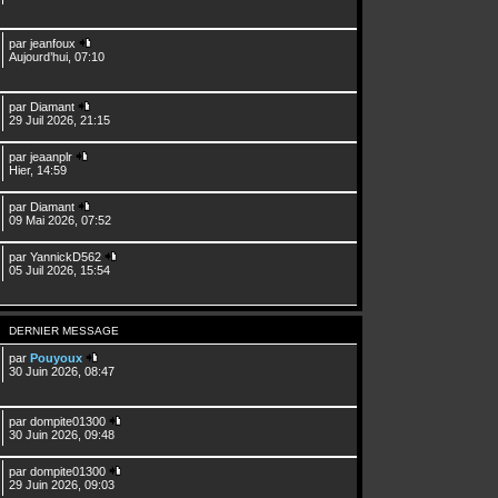
par
jeanfoux
Aujourd’hui, 07:10
par
Diamant
29 Juil 2026, 21:15
par
jeaanplr
Hier, 14:59
par
Diamant
09 Mai 2026, 07:52
par
YannickD562
05 Juil 2026, 15:54
DERNIER MESSAGE
par
Pouyoux
30 Juin 2026, 08:47
par
dompite01300
30 Juin 2026, 09:48
par
dompite01300
29 Juin 2026, 09:03