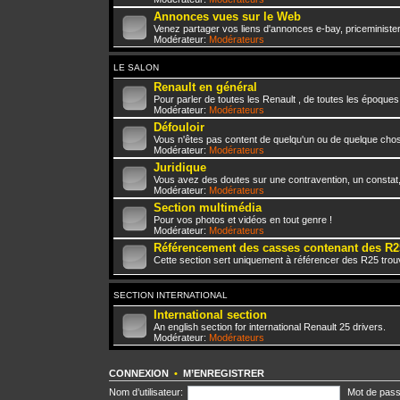
Annonces vues sur le Web
Venez partager vos liens d'annonces e-bay, priceminister,
Modérateur:
Modérateurs
LE SALON
Renault en général
Pour parler de toutes les Renault , de toutes les époques
Modérateur:
Modérateurs
Défouloir
Vous n'êtes pas content de quelqu'un ou de quelque chose 
Modérateur:
Modérateurs
Juridique
Vous avez des doutes sur une contravention, un constat
Modérateur:
Modérateurs
Section multimédia
Pour vos photos et vidéos en tout genre !
Modérateur:
Modérateurs
Référencement des casses contenant des R2
Cette section sert uniquement à référencer des R25 trou
SECTION INTERNATIONAL
International section
An english section for international Renault 25 drivers.
Modérateur:
Modérateurs
CONNEXION
•
M’ENREGISTRER
Nom d’utilisateur:
Mot de pass