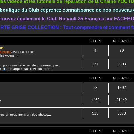
les vidéos et les tutoriels de réparation de la Chaine YOU
a boutique du Club et prenez connaissance de nos nouveau
rouvez également le Club Renault 25 Français sur FACE
RTE GRISE COLLECTION : Tout comprendre et comment fa
SUJETS
MESSAGES
um
9
39
ivement
avant de poster.
es vidéos...
137
2393
rs pour nous faire part de vos remarques.
m
,
Remarques sur la vie du forum
SUJETS
MESSAGES
23
1392
1463
21442
n.
525
8073
que, en nous montrant des photos...
SUJETS
MESSAGES