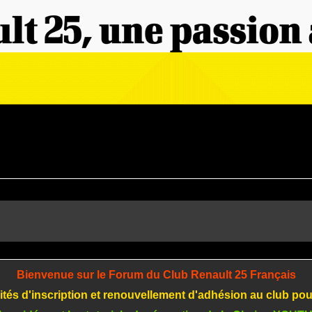
Bienvenue sur le Forum du Club Renault 25 Français
tés d'inscription et renouvellement d'adhésion au club po