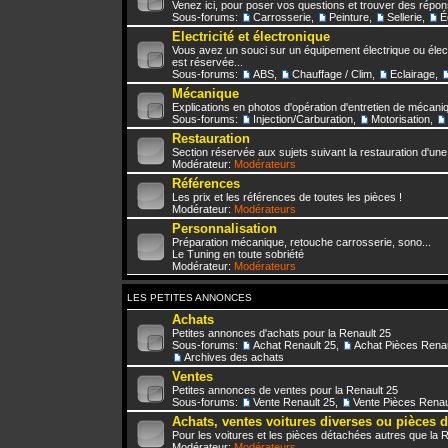
Venez ici, pour poser vos questions et trouver des répo
Sous-forums:
Carrosserie
,
Peinture
,
Sellerie
,
É
Electricité et électronique
Vous avez un souci sur un équipement électrique ou élect
est réservée...
Sous-forums:
ABS
,
Chauffage / Clim
,
Eclairage
,
Mécanique
Explications en photos d'opération d'entretien de mécani
Sous-forums:
Injection/Carburation
,
Motorisation
,
Restauration
Section réservée aux sujets suivant la restauration d'une
Modérateur:
Modérateurs
Références
Les prix et les références de toutes les pièces !
Modérateur:
Modérateurs
Personnalisation
Préparation mécanique, retouche carrosserie, sono...
Le Tuning en toute sobriété
Modérateur:
Modérateurs
LES PETITES ANNONCES
Achats
Petites annonces d'achats pour la Renault 25
Sous-forums:
Achat Renault 25
,
Achat Pièces Renau
Archives des achats
Ventes
Petites annonces de ventes pour la Renault 25
Sous-forums:
Vente Renault 25
,
Vente Pièces Renau
Achats, ventes voitures diverses ou pièces 
Pour les voitures et les pièces détachées autres que la 
Modérateur:
Modérateurs