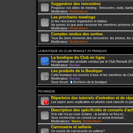
Suggestion des rencontres
Proposez vos idées de meeting : Rencontre, visite, barbe
Modérateur:
Modérateurs
Les prochains meetings
Ici les rencontres organisées et datées.
Ne postez ici que pour recenser les membres présents à
Modérateur:
Modérateurs
Comptes rendus des sorties
Tous les bons moments des rencontres :les photos, les a
Modérateur:
Modérateurs
LA BOUTIQUE DU CLUB RENAULT 25 FRANÇAIS
La boutique du Club en ligne
Récapitulatif des produits vendus par le Club Renault 25
Modérateur:
Bureau
Les produits de la Boutique
Cette boutique est ouverte à tous et les membres du Club
Modérateur:
Bureau
Sous-forum:
Archives de la boutique
TECHNIQUE
Répertoire des tutoriels d'entretien et de rép
Les topics avec explication en photos sont classés ici pa
Description des spécificités et conseils d'ac
Si le site n'a pu vous éclairer , la lumière se fera ici...
Vous recherchez un conseil sur un achat éventuel...
Modérateurs:
Yanou
,
Modérateurs
Carrosserie et sellerie
Un soucis de carrosserie ou sellerie?