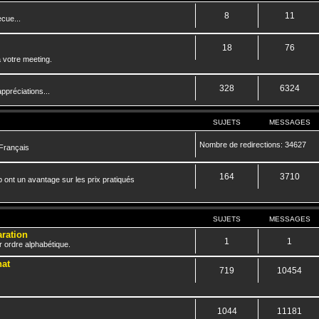
8
11
cue...
18
76
 votre meeting.
328
6324
ppréciations...
SUJETS
MESSAGES
Nombre de redirections: 34627
 Français
164
3710
 ont un avantage sur les prix pratiqués
SUJETS
MESSAGES
aration
1
1
r ordre alphabétique.
hat
719
10454
1044
11181