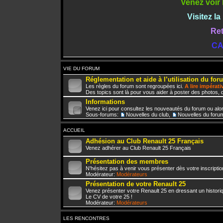
Venez voir 
Visitez l
Ret
CA
VIE DU FORUM
Réglementation et aide à l’utilisation du for
Les règles du forum sont regroupées ici.
A lire impérat
Des topics sont là pour vous aider à poster des photos, d
Informations
Venez ici pour consultez les nouveautés du forum ou alo
Sous-forums:
Nouvelles du club
,
Nouvelles du foru
ACCUEIL
Adhésion au Club Renault 25 Français
Venez adhérer au Club Renault 25 Français
Présentation des membres
N'hésitez pas à venir vous présenter dès votre inscriptio
Modérateur:
Modérateurs
Présentation de votre Renault 25
Venez présenter votre Renault 25 en dressant un histori
Le CV de votre 25 !
Modérateur:
Modérateurs
LES RENCONTRES