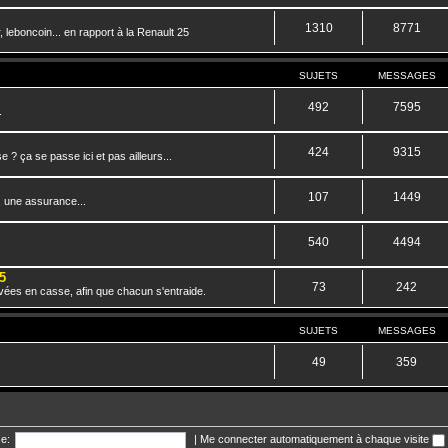
1310
8771
 leboncoin... en rapport à la Renault 25
SUJETS
MESSAGES
492
7595
.
424
9315
? ça se passe ici et pas ailleurs...
107
1449
, une assurance...
540
4494
5
73
242
vées en casse, afin que chacun s'entraide.
SUJETS
MESSAGES
49
359
e:
|
Me connecter automatiquement à chaque visite