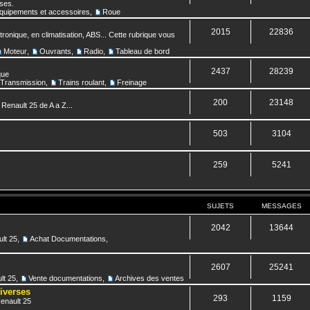
nses.
quipements et accessoires
,
Roue
2015
22836
ronique, en climatisation, ABS... Cette rubrique vous
Moteur
,
Ouvrants
,
Radio
,
Tableau de bord
2437
28239
que
Transmission
,
Trains roulant
,
Freinage
200
23148
 Renault 25 de A a Z...
503
3104
259
5241
SUJETS
MESSAGES
2042
13644
lt 25
,
Achat Documentations
,
2607
25241
lt 25
,
Vente documentations
,
Archives des ventes
diverses
293
1159
Renault 25