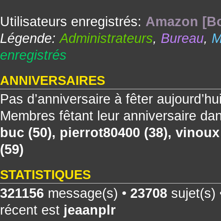
Utilisateurs enregistrés:
Amazon [Bo
Légende:
Administrateurs
,
Bureau
,
M
enregistrés
ANNIVERSAIRES
Pas d’anniversaire à fêter aujourd’hu
Membres fêtant leur anniversaire dan
buc
(50),
pierrot80400
(38),
vinoux
(59)
STATISTIQUES
321156
message(s) •
23708
sujet(s)
récent est
jeaanplr