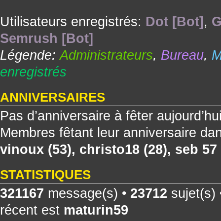
Utilisateurs enregistrés:
Dot [Bot]
,
G
Semrush [Bot]
Légende:
Administrateurs
,
Bureau
,
M
enregistrés
ANNIVERSAIRES
Pas d’anniversaire à fêter aujourd’hu
Membres fêtant leur anniversaire dan
vinoux
(53),
christo18
(28),
seb 57
STATISTIQUES
321167
message(s) •
23712
sujet(s)
récent est
maturin59