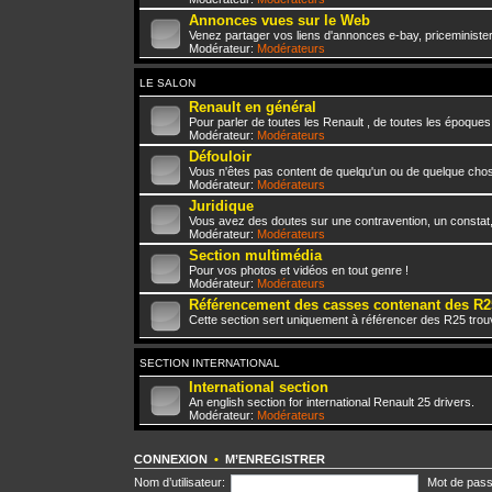
Annonces vues sur le Web
Venez partager vos liens d'annonces e-bay, priceminister,
Modérateur:
Modérateurs
LE SALON
Renault en général
Pour parler de toutes les Renault , de toutes les époques
Modérateur:
Modérateurs
Défouloir
Vous n'êtes pas content de quelqu'un ou de quelque chose 
Modérateur:
Modérateurs
Juridique
Vous avez des doutes sur une contravention, un constat
Modérateur:
Modérateurs
Section multimédia
Pour vos photos et vidéos en tout genre !
Modérateur:
Modérateurs
Référencement des casses contenant des R2
Cette section sert uniquement à référencer des R25 trou
SECTION INTERNATIONAL
International section
An english section for international Renault 25 drivers.
Modérateur:
Modérateurs
CONNEXION
•
M’ENREGISTRER
Nom d’utilisateur:
Mot de pass