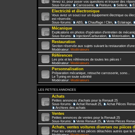
Venez ici, pour poser vos questions et trouver des répo
Sous-forums:
Carrosserie
,
Peinture
,
Sellerie
,
É
Electricité et électronique
Vous avez un souci sur un équipement électrique ou élect
est réservée...
Sous-forums:
ABS
,
Chauffage / Clim
,
Eclairage
,
Mécanique
Explications en photos d'opération d'entretien de mécani
Sous-forums:
Injection/Carburation
,
Motorisation
,
Restauration
Section réservée aux sujets suivant la restauration d'une
Modérateur:
Modérateurs
Références
Les prix et les références de toutes les pièces !
Modérateur:
Modérateurs
Personnalisation
Préparation mécanique, retouche carrosserie, sono...
Le Tuning en toute sobriété
Modérateur:
Modérateurs
LES PETITES ANNONCES
Achats
Petites annonces d'achats pour la Renault 25
Sous-forums:
Achat Renault 25
,
Achat Pièces Renau
Archives des achats
Ventes
Petites annonces de ventes pour la Renault 25
Sous-forums:
Vente Renault 25
,
Vente Pièces Renau
Achats, ventes voitures diverses ou pièces 
Pour les voitures et les pièces détachées autres que la 
Modérateur:
Modérateurs