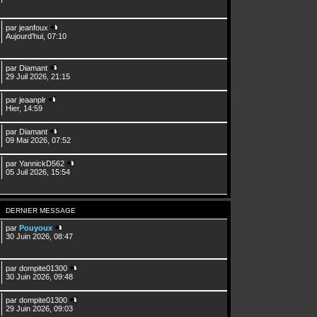
par
jeanfoux
Aujourd’hui, 07:10
par
Diamant
29 Juil 2026, 21:15
par
jeaanplr
Hier, 14:59
par
Diamant
09 Mai 2026, 07:52
par
YannickD562
05 Juil 2026, 15:54
DERNIER MESSAGE
par
Pouyoux
30 Juin 2026, 08:47
par
dompite01300
30 Juin 2026, 09:48
par
dompite01300
29 Juin 2026, 09:03