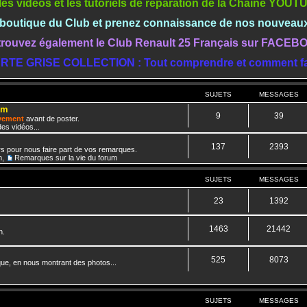
les vidéos et les tutoriels de réparation de la Chaine YOU
a boutique du Club et prenez connaissance de nos nouveau
rouvez également le Club Renault 25 Français sur FACE
RTE GRISE COLLECTION : Tout comprendre et comment fa
SUJETS
MESSAGES
um
9
39
ivement
avant de poster.
es vidéos...
137
2393
rs pour nous faire part de vos remarques.
m
,
Remarques sur la vie du forum
SUJETS
MESSAGES
23
1392
1463
21442
n.
525
8073
que, en nous montrant des photos...
SUJETS
MESSAGES