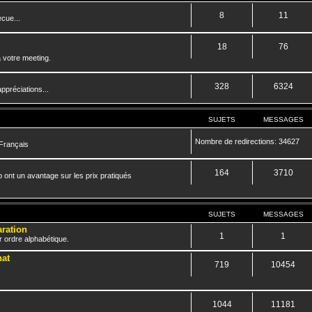
8
11
cue...
18
76
 votre meeting.
328
6324
ppréciations...
SUJETS
MESSAGES
Nombre de redirections: 34627
 Français
164
3710
 ont un avantage sur les prix pratiqués
SUJETS
MESSAGES
aration
1
1
r ordre alphabétique.
hat
719
10454
1044
11181