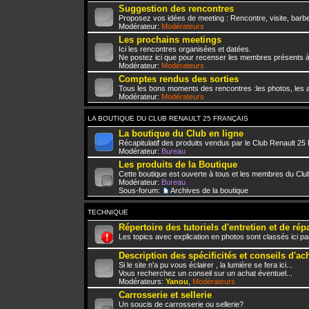
Suggestion des rencontres
Proposez vos idées de meeting : Rencontre, visite, barbe
Modérateur:
Modérateurs
Les prochains meetings
Ici les rencontres organisées et datées.
Ne postez ici que pour recenser les membres présents à
Modérateur:
Modérateurs
Comptes rendus des sorties
Tous les bons moments des rencontres :les photos, les a
Modérateur:
Modérateurs
LA BOUTIQUE DU CLUB RENAULT 25 FRANÇAIS
La boutique du Club en ligne
Récapitulatif des produits vendus par le Club Renault 25
Modérateur:
Bureau
Les produits de la Boutique
Cette boutique est ouverte à tous et les membres du Club
Modérateur:
Bureau
Sous-forum:
Archives de la boutique
TECHNIQUE
Répertoire des tutoriels d'entretien et de rép
Les topics avec explication en photos sont classés ici pa
Description des spécificités et conseils d'ac
Si le site n'a pu vous éclairer , la lumière se fera ici...
Vous recherchez un conseil sur un achat éventuel...
Modérateurs:
Yanou
,
Modérateurs
Carrosserie et sellerie
Un soucis de carrosserie ou sellerie?