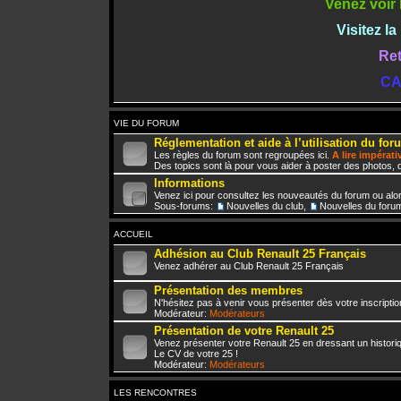
Venez voir 
Visitez l
Ret
CA
VIE DU FORUM
Réglementation et aide à l’utilisation du for
Les règles du forum sont regroupées ici.
A lire impérat
Des topics sont là pour vous aider à poster des photos, d
Informations
Venez ici pour consultez les nouveautés du forum ou alo
Sous-forums:
Nouvelles du club
,
Nouvelles du foru
ACCUEIL
Adhésion au Club Renault 25 Français
Venez adhérer au Club Renault 25 Français
Présentation des membres
N'hésitez pas à venir vous présenter dès votre inscriptio
Modérateur:
Modérateurs
Présentation de votre Renault 25
Venez présenter votre Renault 25 en dressant un histori
Le CV de votre 25 !
Modérateur:
Modérateurs
LES RENCONTRES