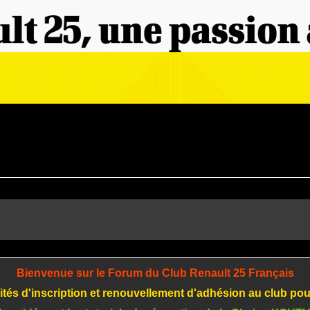
Bienvenue sur le Forum du Club Renault 25 Français
tés d'inscription et renouvellement d'adhésion au club po