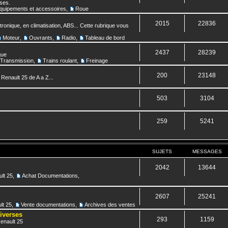
nses.
quipements et accessoires
,
Roue
2015
22836
ronique, en climatisation, ABS... Cette rubrique vous
Moteur
,
Ouvrants
,
Radio
,
Tableau de bord
2437
28239
que
Transmission
,
Trains roulant
,
Freinage
200
23148
 Renault 25 de A a Z...
503
3104
259
5241
SUJETS
MESSAGES
2042
13644
lt 25
,
Achat Documentations
,
2607
25241
lt 25
,
Vente documentations
,
Archives des ventes
diverses
293
1159
Renault 25