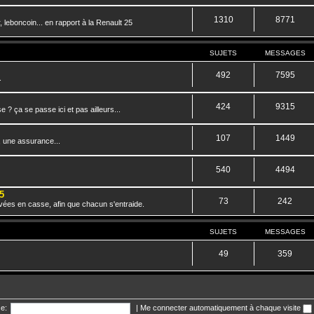
1310
8771
 leboncoin... en rapport à la Renault 25
SUJETS
MESSAGES
492
7595
.
424
9315
? ça se passe ici et pas ailleurs...
107
1449
, une assurance...
540
4494
5
73
242
vées en casse, afin que chacun s'entraide.
SUJETS
MESSAGES
49
359
e:
|
Me connecter automatiquement à chaque visite