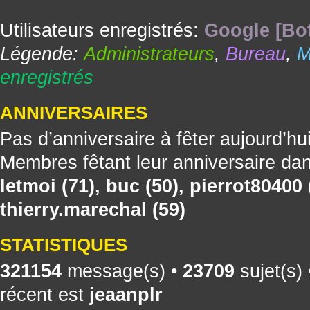
Utilisateurs enregistrés:
Google [Bo
Légende:
Administrateurs
,
Bureau
,
M
enregistrés
ANNIVERSAIRES
Pas d’anniversaire à fêter aujourd’hu
Membres fêtant leur anniversaire dan
letmoi
(71),
buc
(50),
pierrot80400
thierry.marechal
(59)
STATISTIQUES
321154
message(s) •
23709
sujet(s)
récent est
jeaanplr