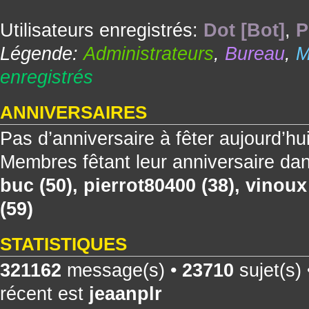
Utilisateurs enregistrés:
Dot [Bot]
,
P
Légende:
Administrateurs
,
Bureau
,
M
enregistrés
ANNIVERSAIRES
Pas d’anniversaire à fêter aujourd’hu
Membres fêtant leur anniversaire dan
buc
(50),
pierrot80400
(38),
vinoux
(59)
STATISTIQUES
321162
message(s) •
23710
sujet(s)
récent est
jeaanplr