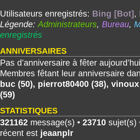
Utilisateurs enregistrés:
Bing [Bot]
,
Légende:
Administrateurs
,
Bureau
,
M
enregistrés
ANNIVERSAIRES
Pas d’anniversaire à fêter aujourd’hu
Membres fêtant leur anniversaire dan
buc
(50),
pierrot80400
(38),
vinoux
(59)
STATISTIQUES
321162
message(s) •
23710
sujet(s)
récent est
jeaanplr