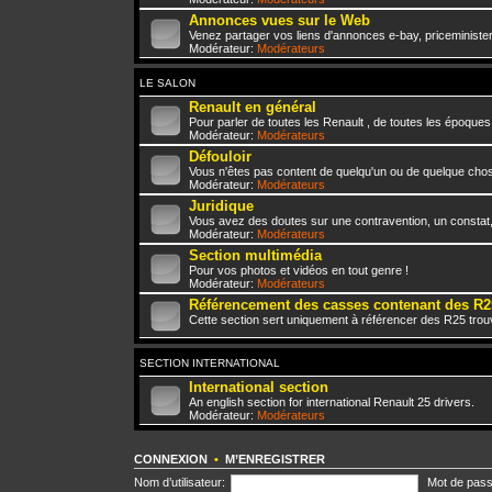
Annonces vues sur le Web
Venez partager vos liens d'annonces e-bay, priceminister,
Modérateur:
Modérateurs
LE SALON
Renault en général
Pour parler de toutes les Renault , de toutes les époques
Modérateur:
Modérateurs
Défouloir
Vous n'êtes pas content de quelqu'un ou de quelque chose 
Modérateur:
Modérateurs
Juridique
Vous avez des doutes sur une contravention, un constat
Modérateur:
Modérateurs
Section multimédia
Pour vos photos et vidéos en tout genre !
Modérateur:
Modérateurs
Référencement des casses contenant des R2
Cette section sert uniquement à référencer des R25 trou
SECTION INTERNATIONAL
International section
An english section for international Renault 25 drivers.
Modérateur:
Modérateurs
CONNEXION
•
M’ENREGISTRER
Nom d’utilisateur:
Mot de pass