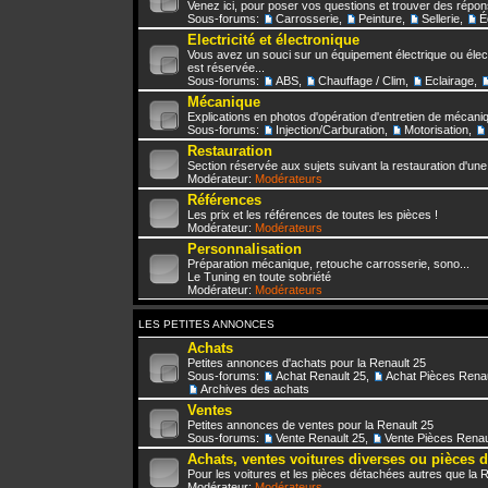
Venez ici, pour poser vos questions et trouver des répo
Sous-forums:
Carrosserie
,
Peinture
,
Sellerie
,
É
Electricité et électronique
Vous avez un souci sur un équipement électrique ou élect
est réservée...
Sous-forums:
ABS
,
Chauffage / Clim
,
Eclairage
,
Mécanique
Explications en photos d'opération d'entretien de mécani
Sous-forums:
Injection/Carburation
,
Motorisation
,
Restauration
Section réservée aux sujets suivant la restauration d'une
Modérateur:
Modérateurs
Références
Les prix et les références de toutes les pièces !
Modérateur:
Modérateurs
Personnalisation
Préparation mécanique, retouche carrosserie, sono...
Le Tuning en toute sobriété
Modérateur:
Modérateurs
LES PETITES ANNONCES
Achats
Petites annonces d'achats pour la Renault 25
Sous-forums:
Achat Renault 25
,
Achat Pièces Renau
Archives des achats
Ventes
Petites annonces de ventes pour la Renault 25
Sous-forums:
Vente Renault 25
,
Vente Pièces Renau
Achats, ventes voitures diverses ou pièces 
Pour les voitures et les pièces détachées autres que la 
Modérateur:
Modérateurs