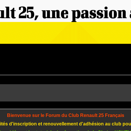
Bienvenue sur le Forum du Club Renault 25 Français
tés d'inscription et renouvellement d'adhésion au club po