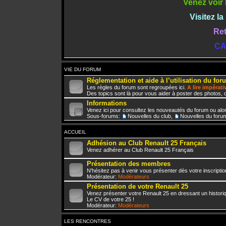
Venez voir 
Visitez l
Ret
CA
VIE DU FORUM
Réglementation et aide à l’utilisation du for
Les règles du forum sont regroupées ici.
A lire impérat
Des topics sont là pour vous aider à poster des photos, d
Informations
Venez ici pour consultez les nouveautés du forum ou alo
Sous-forums:
Nouvelles du club
,
Nouvelles du foru
ACCUEIL
Adhésion au Club Renault 25 Français
Venez adhérer au Club Renault 25 Français
Présentation des membres
N'hésitez pas à venir vous présenter dès votre inscriptio
Modérateur:
Modérateurs
Présentation de votre Renault 25
Venez présenter votre Renault 25 en dressant un histori
Le CV de votre 25 !
Modérateur:
Modérateurs
LES RENCONTRES