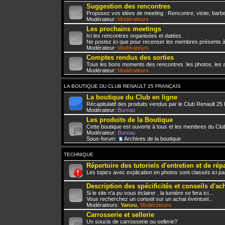
Suggestion des rencontres
Proposez vos idées de meeting : Rencontre, visite, barbe
Modérateur:
Modérateurs
Les prochains meetings
Ici les rencontres organisées et datées.
Ne postez ici que pour recenser les membres présents à
Modérateur:
Modérateurs
Comptes rendus des sorties
Tous les bons moments des rencontres :les photos, les a
Modérateur:
Modérateurs
LA BOUTIQUE DU CLUB RENAULT 25 FRANÇAIS
La boutique du Club en ligne
Récapitulatif des produits vendus par le Club Renault 25
Modérateur:
Bureau
Les produits de la Boutique
Cette boutique est ouverte à tous et les membres du Club
Modérateur:
Bureau
Sous-forum:
Archives de la boutique
TECHNIQUE
Répertoire des tutoriels d'entretien et de rép
Les topics avec explication en photos sont classés ici pa
Description des spécificités et conseils d'ac
Si le site n'a pu vous éclairer , la lumière se fera ici...
Vous recherchez un conseil sur un achat éventuel...
Modérateurs:
Yanou
,
Modérateurs
Carrosserie et sellerie
Un soucis de carrosserie ou sellerie?