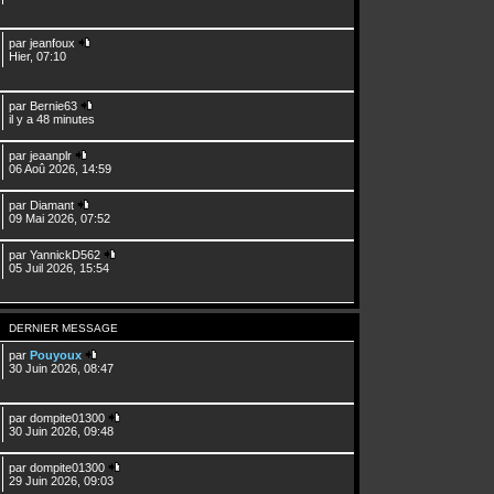
par
jeanfoux
Hier, 07:10
par
Bernie63
il y a 48 minutes
par
jeaanplr
06 Aoû 2026, 14:59
par
Diamant
09 Mai 2026, 07:52
par
YannickD562
05 Juil 2026, 15:54
DERNIER MESSAGE
par
Pouyoux
30 Juin 2026, 08:47
par
dompite01300
30 Juin 2026, 09:48
par
dompite01300
29 Juin 2026, 09:03