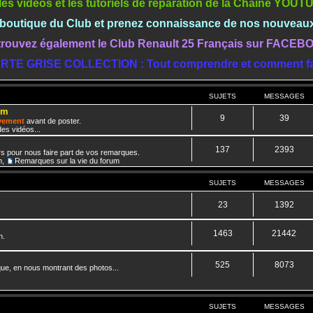
les vidéos et les tutoriels de réparation de la Chaine YOU
a boutique du Club et prenez connaissance de nos nouveau
rouvez également le Club Renault 25 Français sur FACE
RTE GRISE COLLECTION : Tout comprendre et comment fa
SUJETS
MESSAGES
um
9
39
ivement
avant de poster.
es vidéos...
137
2393
rs pour nous faire part de vos remarques.
m
,
Remarques sur la vie du forum
SUJETS
MESSAGES
23
1392
1463
21442
n.
525
8073
que, en nous montrant des photos...
SUJETS
MESSAGES