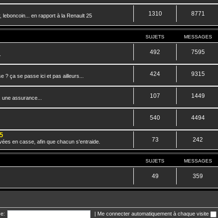
1310
8771
 leboncoin... en rapport à la Renault 25
SUJETS
MESSAGES
492
7595
.
424
9315
? ça se passe ici et pas ailleurs...
107
1449
, une assurance...
540
4494
5
73
242
vées en casse, afin que chacun s'entraide.
SUJETS
MESSAGES
49
359
e:
|
Me connecter automatiquement à chaque visite