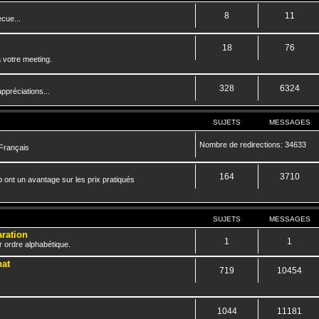
8
11
cue...
18
76
 votre meeting.
328
6324
ppréciations...
SUJETS
MESSAGES
Nombre de redirections: 34633
 Français
164
3710
 ont un avantage sur les prix pratiqués
SUJETS
MESSAGES
aration
1
1
r ordre alphabétique.
hat
719
10454
1044
11181