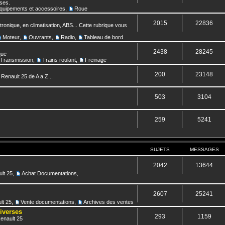
nses.
quipements et accessoires
,
Roue
2015
22836
ronique, en climatisation, ABS... Cette rubrique vous
Moteur
,
Ouvrants
,
Radio
,
Tableau de bord
2438
28245
que
Transmission
,
Trains roulant
,
Freinage
200
23148
 Renault 25 de A a Z...
503
3104
259
5241
SUJETS
MESSAGES
2042
13644
lt 25
,
Achat Documentations
,
2607
25241
lt 25
,
Vente documentations
,
Archives des ventes
diverses
293
1159
Renault 25