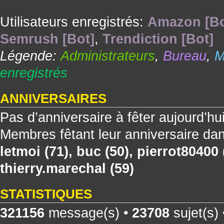
Utilisateurs enregistrés:
Amazon [Bo
Semrush [Bot]
,
Trendiction [Bot]
Légende:
Administrateurs
,
Bureau
,
M
enregistrés
ANNIVERSAIRES
Pas d’anniversaire à fêter aujourd’hu
Membres fêtant leur anniversaire dan
letmoi
(71),
buc
(50),
pierrot80400
thierry.marechal
(59)
STATISTIQUES
321156
message(s) •
23708
sujet(s)