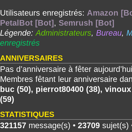
Utilisateurs enregistrés:
Amazon [Bo
PetalBot [Bot]
,
Semrush [Bot]
Légende:
Administrateurs
,
Bureau
,
M
enregistrés
ANNIVERSAIRES
Pas d’anniversaire à fêter aujourd’hu
Membres fêtant leur anniversaire dan
buc
(50),
pierrot80400
(38),
vinoux
(59)
STATISTIQUES
321157
message(s) •
23709
sujet(s)