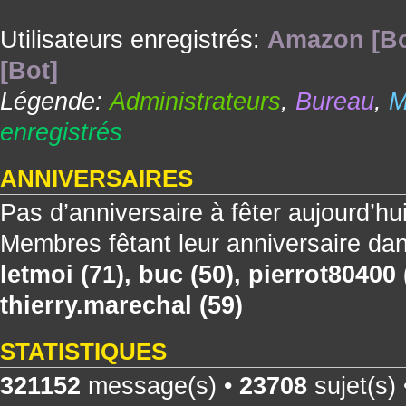
Utilisateurs enregistrés:
Amazon [Bo
[Bot]
Légende:
Administrateurs
,
Bureau
,
M
enregistrés
ANNIVERSAIRES
Pas d’anniversaire à fêter aujourd’hu
Membres fêtant leur anniversaire dan
letmoi
(71),
buc
(50),
pierrot80400
thierry.marechal
(59)
STATISTIQUES
321152
message(s) •
23708
sujet(s)