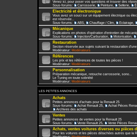
Venez ici, pour poser vos questions et trouver des répo
Sous-forums:
Carrosserie
,
Peinture
,
Sellerie
,
É
Electricité et électronique
Vous avez un souci sur un équipement électrique ou élect
est réservée...
Sous-forums:
ABS
,
Chauffage / Clim
,
Eclairage
,
Mécanique
Explications en photos d'opération d'entretien de mécani
Sous-forums:
Injection/Carburation
,
Motorisation
,
Restauration
Section réservée aux sujets suivant la restauration d'une
Modérateur:
Modérateurs
Références
Les prix et les références de toutes les pièces !
Modérateur:
Modérateurs
Personnalisation
Préparation mécanique, retouche carrosserie, sono...
Le Tuning en toute sobriété
Modérateur:
Modérateurs
LES PETITES ANNONCES
Achats
Petites annonces d'achats pour la Renault 25
Sous-forums:
Achat Renault 25
,
Achat Pièces Renau
Archives des achats
Ventes
Petites annonces de ventes pour la Renault 25
Sous-forums:
Vente Renault 25
,
Vente Pièces Renau
Achats, ventes voitures diverses ou pièces 
Pour les voitures et les pièces détachées autres que la 
Modérateur:
Modérateurs