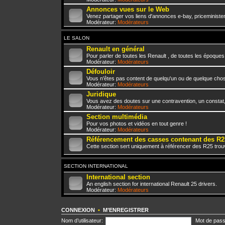
Annonces vues sur le Web
Venez partager vos liens d'annonces e-bay, priceminister,
Modérateur:
Modérateurs
LE SALON
Renault en général
Pour parler de toutes les Renault , de toutes les époques
Modérateur:
Modérateurs
Défouloir
Vous n'êtes pas content de quelqu'un ou de quelque chose 
Modérateur:
Modérateurs
Juridique
Vous avez des doutes sur une contravention, un constat
Modérateur:
Modérateurs
Section multimédia
Pour vos photos et vidéos en tout genre !
Modérateur:
Modérateurs
Référencement des casses contenant des R2
Cette section sert uniquement à référencer des R25 trou
SECTION INTERNATIONAL
International section
An english section for international Renault 25 drivers.
Modérateur:
Modérateurs
CONNEXION
•
M’ENREGISTRER
Nom d’utilisateur:
Mot de pass