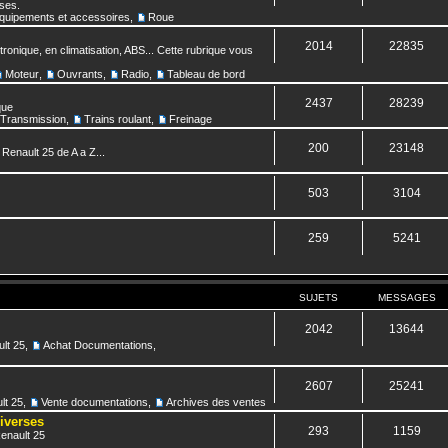
nses.
quipements et accessoires
,
Roue
2014
22835
ronique, en climatisation, ABS... Cette rubrique vous
Moteur
,
Ouvrants
,
Radio
,
Tableau de bord
2437
28239
que
Transmission
,
Trains roulant
,
Freinage
200
23148
 Renault 25 de A a Z...
503
3104
259
5241
SUJETS
MESSAGES
2042
13644
lt 25
,
Achat Documentations
,
2607
25241
lt 25
,
Vente documentations
,
Archives des ventes
diverses
293
1159
Renault 25