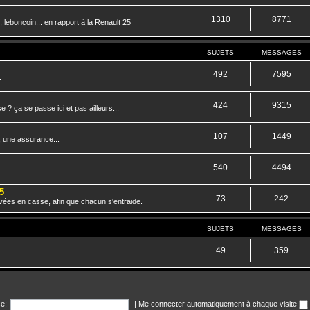
1310
8771
 leboncoin... en rapport à la Renault 25
SUJETS
MESSAGES
492
7595
.
424
9315
? ça se passe ici et pas ailleurs...
107
1449
, une assurance...
540
4494
5
73
242
vées en casse, afin que chacun s'entraide.
SUJETS
MESSAGES
49
359
e:
|
Me connecter automatiquement à chaque visite