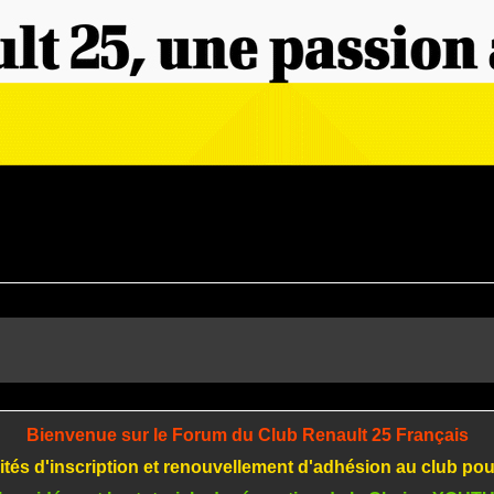
Bienvenue sur le Forum du Club Renault 25 Français
tés d'inscription et renouvellement d'adhésion au club po