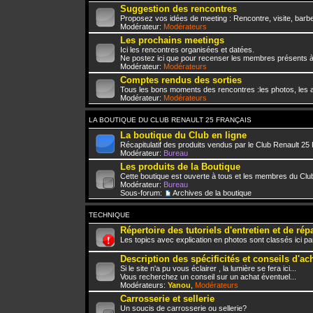
Suggestion des rencontres
Proposez vos idées de meeting : Rencontre, visite, barbe
Modérateur:
Modérateurs
Les prochains meetings
Ici les rencontres organisées et datées.
Ne postez ici que pour recenser les membres présents à
Modérateur:
Modérateurs
Comptes rendus des sorties
Tous les bons moments des rencontres :les photos, les a
Modérateur:
Modérateurs
LA BOUTIQUE DU CLUB RENAULT 25 FRANÇAIS
La boutique du Club en ligne
Récapitulatif des produits vendus par le Club Renault 25
Modérateur:
Bureau
Les produits de la Boutique
Cette boutique est ouverte à tous et les membres du Club
Modérateur:
Bureau
Sous-forum:
Archives de la boutique
TECHNIQUE
Répertoire des tutoriels d'entretien et de rép
Les topics avec explication en photos sont classés ici pa
Description des spécificités et conseils d'ac
Si le site n'a pu vous éclairer , la lumière se fera ici...
Vous recherchez un conseil sur un achat éventuel...
Modérateurs:
Yanou
,
Modérateurs
Carrosserie et sellerie
Un soucis de carrosserie ou sellerie?