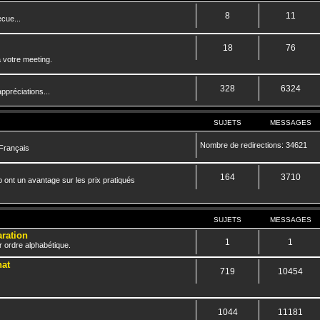
8
11
cue...
18
76
 votre meeting.
328
6324
ppréciations...
SUJETS
MESSAGES
Nombre de redirections: 34621
 Français
164
3710
 ont un avantage sur les prix pratiqués
SUJETS
MESSAGES
aration
1
1
r ordre alphabétique.
hat
719
10454
1044
11181