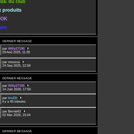
TUBE du club
x produits
BOOK
ire
DERNIER MESSAGE
par
Willy27190
09 Aoû 2025, 11:28
par
moussa
24 Sep 2025, 22:58
DERNIER MESSAGE
par
Willy27190
14 Juin 2026, 17:50
par
lcc21t
il y a 45 minutes
par
Bernie63
02 Mar 2026, 15:04
DERNIER MESSAGE