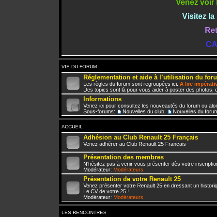
Venez voir 
Visitez l
Ret
CA
VIE DU FORUM
Réglementation et aide à l’utilisation du for
Les règles du forum sont regroupées ici.
A lire impérat
Des topics sont là pour vous aider à poster des photos, d
Informations
Venez ici pour consultez les nouveautés du forum ou alo
Sous-forums:
Nouvelles du club
,
Nouvelles du foru
ACCUEIL
Adhésion au Club Renault 25 Français
Venez adhérer au Club Renault 25 Français
Présentation des membres
N'hésitez pas à venir vous présenter dès votre inscriptio
Modérateur:
Modérateurs
Présentation de votre Renault 25
Venez présenter votre Renault 25 en dressant un histori
Le CV de votre 25 !
Modérateur:
Modérateurs
LES RENCONTRES