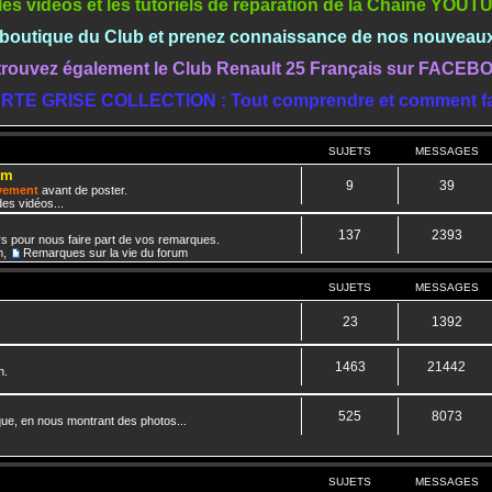
les vidéos et les tutoriels de réparation de la Chaine YOU
a boutique du Club et prenez connaissance de nos nouveau
rouvez également le Club Renault 25 Français sur FACE
RTE GRISE COLLECTION : Tout comprendre et comment fa
SUJETS
MESSAGES
um
9
39
ivement
avant de poster.
es vidéos...
137
2393
rs pour nous faire part de vos remarques.
m
,
Remarques sur la vie du forum
SUJETS
MESSAGES
23
1392
1463
21442
n.
525
8073
que, en nous montrant des photos...
SUJETS
MESSAGES