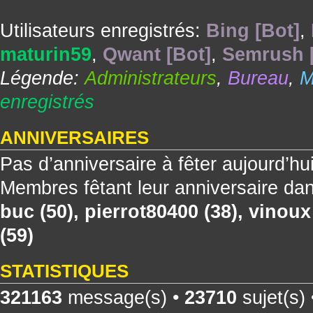
Utilisateurs enregistrés:
Bing [Bot]
,
maturin59
,
Qwant [Bot]
,
Semrush 
Légende:
Administrateurs
,
Bureau
,
M
enregistrés
ANNIVERSAIRES
Pas d’anniversaire à fêter aujourd’hu
Membres fêtant leur anniversaire dan
buc
(50),
pierrot80400
(38),
vinoux
(59)
STATISTIQUES
321163
message(s) •
23710
sujet(s)