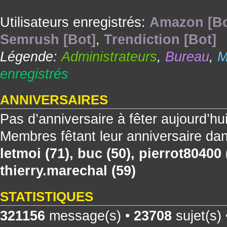
Utilisateurs enregistrés:
Amazon [Bo
Semrush [Bot]
,
Trendiction [Bot]
Légende:
Administrateurs
,
Bureau
,
M
enregistrés
ANNIVERSAIRES
Pas d’anniversaire à fêter aujourd’hu
Membres fêtant leur anniversaire dan
letmoi
(71),
buc
(50),
pierrot80400
thierry.marechal
(59)
STATISTIQUES
321156
message(s) •
23708
sujet(s)