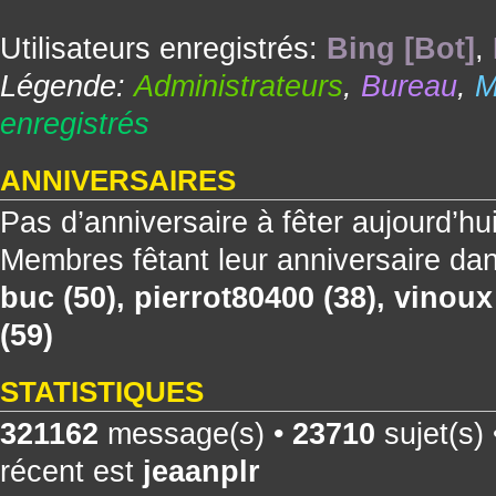
Utilisateurs enregistrés:
Bing [Bot]
,
Légende:
Administrateurs
,
Bureau
,
M
enregistrés
ANNIVERSAIRES
Pas d’anniversaire à fêter aujourd’hu
Membres fêtant leur anniversaire dan
buc
(50),
pierrot80400
(38),
vinoux
(59)
STATISTIQUES
321162
message(s) •
23710
sujet(s)
récent est
jeaanplr