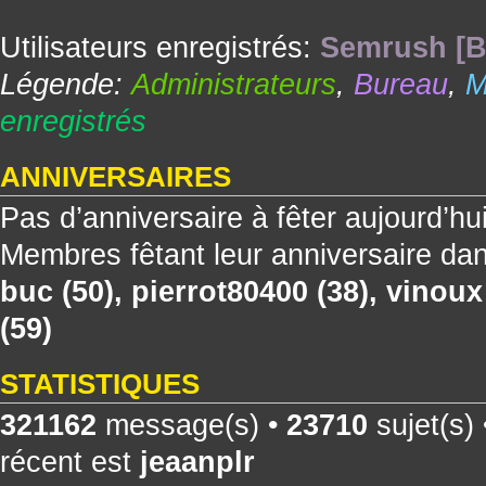
Utilisateurs enregistrés:
Semrush [B
Légende:
Administrateurs
,
Bureau
,
M
enregistrés
ANNIVERSAIRES
Pas d’anniversaire à fêter aujourd’hu
Membres fêtant leur anniversaire dan
buc
(50),
pierrot80400
(38),
vinoux
(59)
STATISTIQUES
321162
message(s) •
23710
sujet(s)
récent est
jeaanplr