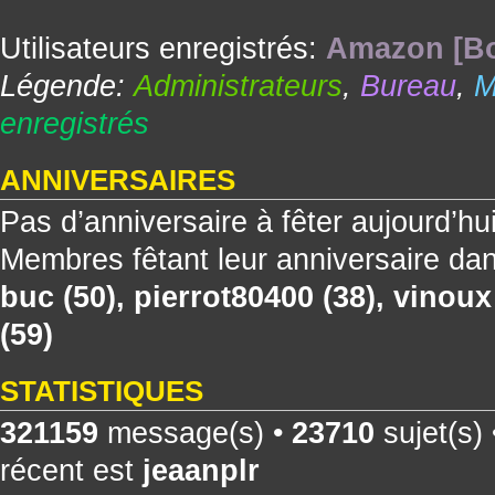
Utilisateurs enregistrés:
Amazon [Bo
Légende:
Administrateurs
,
Bureau
,
M
enregistrés
ANNIVERSAIRES
Pas d’anniversaire à fêter aujourd’hu
Membres fêtant leur anniversaire dan
buc
(50),
pierrot80400
(38),
vinoux
(59)
STATISTIQUES
321159
message(s) •
23710
sujet(s)
récent est
jeaanplr