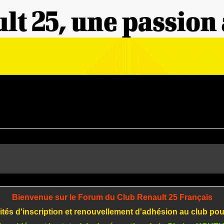
Bienvenue sur le Forum du Club Renault 25 Français
tés d'inscription et renouvellement d'adhésion au club po