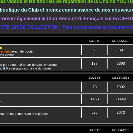
les vidéos et les tutoriels de réparation de la Chaine YOU
a boutique du Club et prenez connaissance de nos nouveau
rouvez également le Club Renault 25 Français sur FACE
RTE GRISE COLLECTION : Tout comprendre et comment fa
SUJETS
MESSAGES
um
9
39
ivement
avant de poster.
es vidéos...
137
2393
rs pour nous faire part de vos remarques.
m
,
Remarques sur la vie du forum
SUJETS
MESSAGES
23
1392
1463
21442
n.
525
8073
que, en nous montrant des photos...
SUJETS
MESSAGES