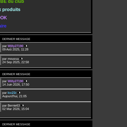
TUBE du club
x produits
BOOK
ire
DERNIER MESSAGE
par
Willy27190
09 Aoû 2025, 11:28
par
moussa
24 Sep 2025, 22:58
DERNIER MESSAGE
par
Willy27190
14 Juin 2026, 17:50
par
lcc21t
Aujourd’hui, 21:05
par
Bernie63
02 Mar 2026, 15:04
DERNIER MESSAGE