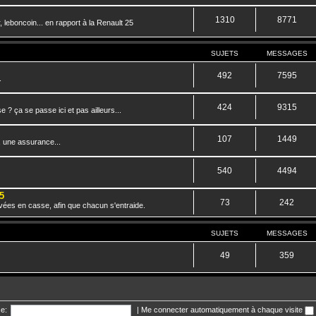
1310
8771
 leboncoin... en rapport à la Renault 25
SUJETS
MESSAGES
492
7595
.
424
9315
? ça se passe ici et pas ailleurs...
107
1449
, une assurance...
540
4494
5
73
242
vées en casse, afin que chacun s'entraide.
SUJETS
MESSAGES
49
359
e:
|
Me connecter automatiquement à chaque visite