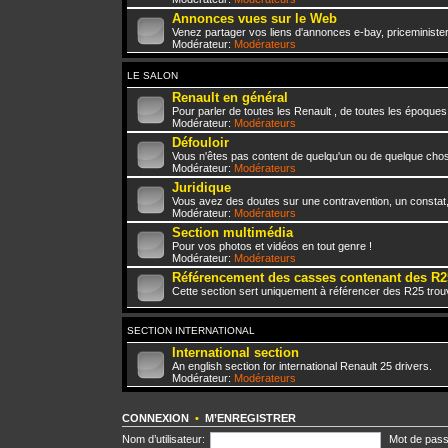
Annonces vues sur le Web
Venez partager vos liens d'annonces e-bay, priceminister,
Modérateur:
Modérateurs
LE SALON
Renault en général
Pour parler de toutes les Renault , de toutes les époques
Modérateur:
Modérateurs
Défouloir
Vous n'êtes pas content de quelqu'un ou de quelque chose 
Modérateur:
Modérateurs
Juridique
Vous avez des doutes sur une contravention, un constat
Modérateur:
Modérateurs
Section multimédia
Pour vos photos et vidéos en tout genre !
Modérateur:
Modérateurs
Référencement des casses contenant des R2
Cette section sert uniquement à référencer des R25 trou
SECTION INTERNATIONAL
International section
An english section for international Renault 25 drivers.
Modérateur:
Modérateurs
CONNEXION
•
M’ENREGISTRER
Nom d’utilisateur:
Mot de pass