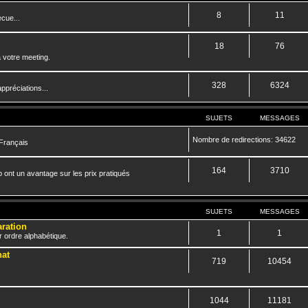
8
11
cue...
18
76
 votre meeting.
328
6324
ppréciations...
SUJETS
MESSAGES
Nombre de redirections: 34622
 Français
164
3710
 ont un avantage sur les prix pratiqués
SUJETS
MESSAGES
aration
1
1
r ordre alphabétique.
hat
719
10454
1044
11181