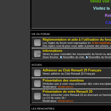
Venez voir 
Visitez l
Ret
CA
VIE DU FORUM
Réglementation et aide à l’utilisation du for
Les règles du forum sont regroupées ici.
A lire impérat
Des topics sont là pour vous aider à poster des photos, d
Informations
Venez ici pour consultez les nouveautés du forum ou alo
Sous-forums:
Nouvelles du club
,
Nouvelles du foru
ACCUEIL
Adhésion au Club Renault 25 Français
Venez adhérer au Club Renault 25 Français
Présentation des membres
N'hésitez pas à venir vous présenter dès votre inscriptio
Modérateur:
Modérateurs
Présentation de votre Renault 25
Venez présenter votre Renault 25 en dressant un histori
Le CV de votre 25 !
Modérateur:
Modérateurs
LES RENCONTRES