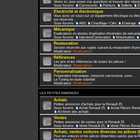
Venez ici, pour poser vos questions et trouver des répo
Sous-forums:
Carrosserie
,
Peinture
,
Sellerie
,
É
Electricité et électronique
Vous avez un souci sur un équipement électrique ou élect
est réservée...
Sous-forums:
ABS
,
Chauffage / Clim
,
Eclairage
,
Mécanique
Explications en photos d'opération d'entretien de mécani
Sous-forums:
Injection/Carburation
,
Motorisation
,
Restauration
Section réservée aux sujets suivant la restauration d'une
Modérateur:
Modérateurs
Références
Les prix et les références de toutes les pièces !
Modérateur:
Modérateurs
Personnalisation
Préparation mécanique, retouche carrosserie, sono...
Le Tuning en toute sobriété
Modérateur:
Modérateurs
LES PETITES ANNONCES
Achats
Petites annonces d'achats pour la Renault 25
Sous-forums:
Achat Renault 25
,
Achat Pièces Renau
Archives des achats
Ventes
Petites annonces de ventes pour la Renault 25
Sous-forums:
Vente Renault 25
,
Vente Pièces Renau
Achats, ventes voitures diverses ou pièces 
Pour les voitures et les pièces détachées autres que la 
Modérateur:
Modérateurs