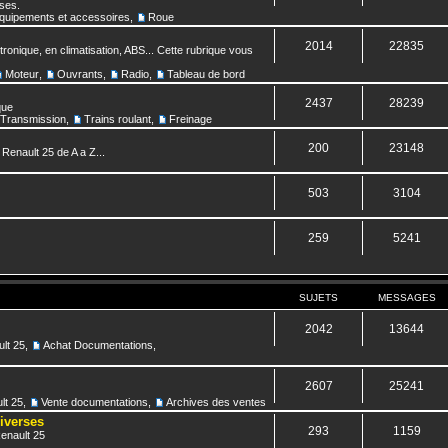
nses.
quipements et accessoires
,
Roue
2014
22835
ronique, en climatisation, ABS... Cette rubrique vous
Moteur
,
Ouvrants
,
Radio
,
Tableau de bord
2437
28239
que
Transmission
,
Trains roulant
,
Freinage
200
23148
 Renault 25 de A a Z...
503
3104
259
5241
SUJETS
MESSAGES
2042
13644
lt 25
,
Achat Documentations
,
2607
25241
lt 25
,
Vente documentations
,
Archives des ventes
diverses
293
1159
Renault 25