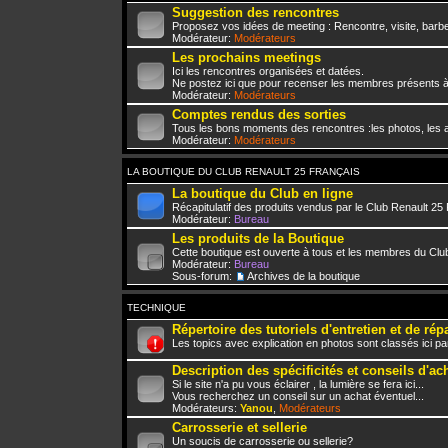
Suggestion des rencontres
Proposez vos idées de meeting : Rencontre, visite, barbe
Modérateur:
Modérateurs
Les prochains meetings
Ici les rencontres organisées et datées.
Ne postez ici que pour recenser les membres présents à
Modérateur:
Modérateurs
Comptes rendus des sorties
Tous les bons moments des rencontres :les photos, les a
Modérateur:
Modérateurs
LA BOUTIQUE DU CLUB RENAULT 25 FRANÇAIS
La boutique du Club en ligne
Récapitulatif des produits vendus par le Club Renault 25
Modérateur:
Bureau
Les produits de la Boutique
Cette boutique est ouverte à tous et les membres du Club
Modérateur:
Bureau
Sous-forum:
Archives de la boutique
TECHNIQUE
Répertoire des tutoriels d'entretien et de rép
Les topics avec explication en photos sont classés ici pa
Description des spécificités et conseils d'ac
Si le site n'a pu vous éclairer , la lumière se fera ici...
Vous recherchez un conseil sur un achat éventuel...
Modérateurs:
Yanou
,
Modérateurs
Carrosserie et sellerie
Un soucis de carrosserie ou sellerie?