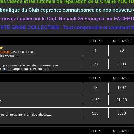
les vidéos et les tutoriels de réparation de la Chaine YOU
a boutique du Club et prenez connaissance de nos nouveau
rouvez également le Club Renault 25 Français sur FACE
RTE GRISE COLLECTION : Tout comprendre et comment fa
SUJETS
MESSAGES
um
9
39
ivement
avant de poster.
es vidéos...
137
2393
rs pour nous faire part de vos remarques.
m
,
Remarques sur la vie du forum
SUJETS
MESSAGES
23
1392
1462
21438
n.
525
8073
que, en nous montrant des photos...
SUJETS
MESSAGES