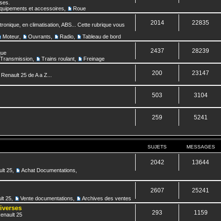
nses.
quipements et accessoires
,
Roue
2014
22835
ronique, en climatisation, ABS... Cette rubrique vous
Moteur
,
Ouvrants
,
Radio
,
Tableau de bord
2437
28239
que
Transmission
,
Trains roulant
,
Freinage
200
23147
 Renault 25 de A a Z...
503
3104
259
5241
SUJETS
MESSAGES
2042
13644
lt 25
,
Achat Documentations
,
2607
25241
lt 25
,
Vente documentations
,
Archives des ventes
diverses
293
1159
Renault 25