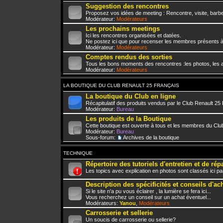
Suggestion des rencontres
Proposez vos idées de meeting : Rencontre, visite, barbe
Modérateur:
Modérateurs
Les prochains meetings
Ici les rencontres organisées et datées.
Ne postez ici que pour recenser les membres présents à
Modérateur:
Modérateurs
Comptes rendus des sorties
Tous les bons moments des rencontres :les photos, les a
Modérateur:
Modérateurs
LA BOUTIQUE DU CLUB RENAULT 25 FRANÇAIS
La boutique du Club en ligne
Récapitulatif des produits vendus par le Club Renault 25
Modérateur:
Bureau
Les produits de la Boutique
Cette boutique est ouverte à tous et les membres du Club
Modérateur:
Bureau
Sous-forum:
Archives de la boutique
TECHNIQUE
Répertoire des tutoriels d'entretien et de rép
Les topics avec explication en photos sont classés ici pa
Description des spécificités et conseils d'ac
Si le site n'a pu vous éclairer , la lumière se fera ici...
Vous recherchez un conseil sur un achat éventuel...
Modérateurs:
Yanou
,
Modérateurs
Carrosserie et sellerie
Un soucis de carrosserie ou sellerie?