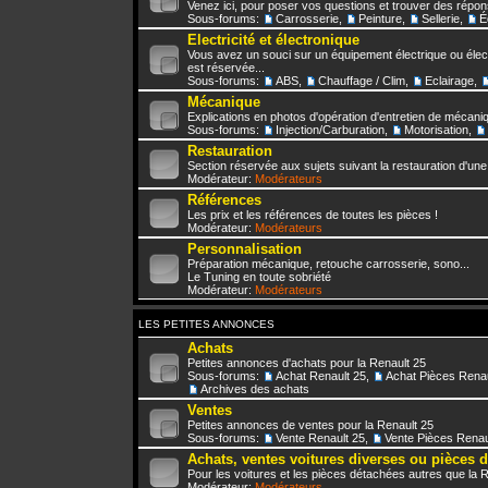
Venez ici, pour poser vos questions et trouver des répo
Sous-forums:
Carrosserie
,
Peinture
,
Sellerie
,
É
Electricité et électronique
Vous avez un souci sur un équipement électrique ou élect
est réservée...
Sous-forums:
ABS
,
Chauffage / Clim
,
Eclairage
,
Mécanique
Explications en photos d'opération d'entretien de mécani
Sous-forums:
Injection/Carburation
,
Motorisation
,
Restauration
Section réservée aux sujets suivant la restauration d'une
Modérateur:
Modérateurs
Références
Les prix et les références de toutes les pièces !
Modérateur:
Modérateurs
Personnalisation
Préparation mécanique, retouche carrosserie, sono...
Le Tuning en toute sobriété
Modérateur:
Modérateurs
LES PETITES ANNONCES
Achats
Petites annonces d'achats pour la Renault 25
Sous-forums:
Achat Renault 25
,
Achat Pièces Renau
Archives des achats
Ventes
Petites annonces de ventes pour la Renault 25
Sous-forums:
Vente Renault 25
,
Vente Pièces Renau
Achats, ventes voitures diverses ou pièces 
Pour les voitures et les pièces détachées autres que la 
Modérateur:
Modérateurs