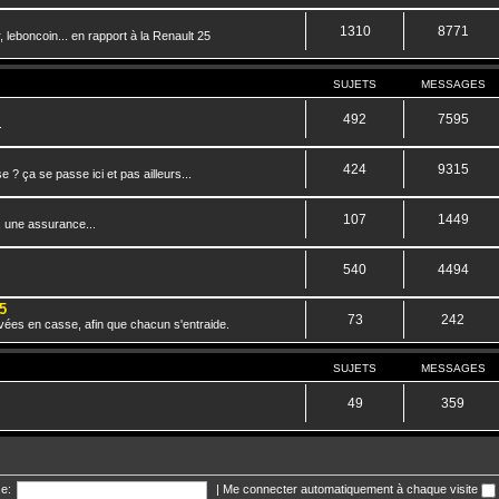
1310
8771
 leboncoin... en rapport à la Renault 25
SUJETS
MESSAGES
492
7595
.
424
9315
? ça se passe ici et pas ailleurs...
107
1449
, une assurance...
540
4494
5
73
242
vées en casse, afin que chacun s'entraide.
SUJETS
MESSAGES
49
359
e:
|
Me connecter automatiquement à chaque visite