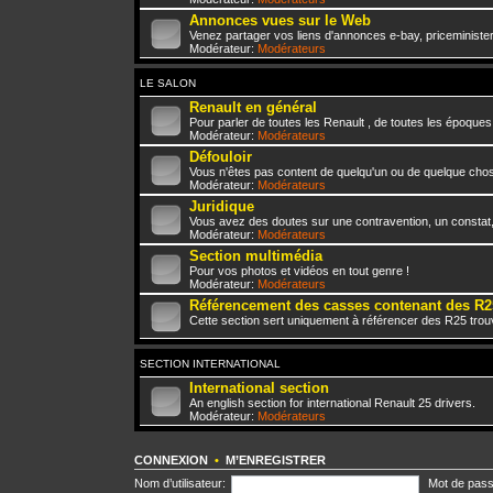
Annonces vues sur le Web
Venez partager vos liens d'annonces e-bay, priceminister,
Modérateur:
Modérateurs
LE SALON
Renault en général
Pour parler de toutes les Renault , de toutes les époques
Modérateur:
Modérateurs
Défouloir
Vous n'êtes pas content de quelqu'un ou de quelque chose 
Modérateur:
Modérateurs
Juridique
Vous avez des doutes sur une contravention, un constat
Modérateur:
Modérateurs
Section multimédia
Pour vos photos et vidéos en tout genre !
Modérateur:
Modérateurs
Référencement des casses contenant des R2
Cette section sert uniquement à référencer des R25 trou
SECTION INTERNATIONAL
International section
An english section for international Renault 25 drivers.
Modérateur:
Modérateurs
CONNEXION
•
M’ENREGISTRER
Nom d’utilisateur:
Mot de pass