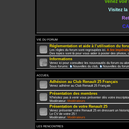
Venez voir 
Visitez l
Ret
CA
VIE DU FORUM
Réglementation et aide à l’utilisation du for
Les règles du forum sont regroupées ici.
A lire impérat
Des topics sont là pour vous aider à poster des photos, d
Informations
Venez ici pour consultez les nouveautés du forum ou alo
Sous-forums:
Nouvelles du club
,
Nouvelles du foru
ACCUEIL
Adhésion au Club Renault 25 Français
Venez adhérer au Club Renault 25 Français
Présentation des membres
N'hésitez pas à venir vous présenter dès votre inscriptio
Modérateur:
Modérateurs
Présentation de votre Renault 25
Venez présenter votre Renault 25 en dressant un histori
Le CV de votre 25 !
Modérateur:
Modérateurs
LES RENCONTRES