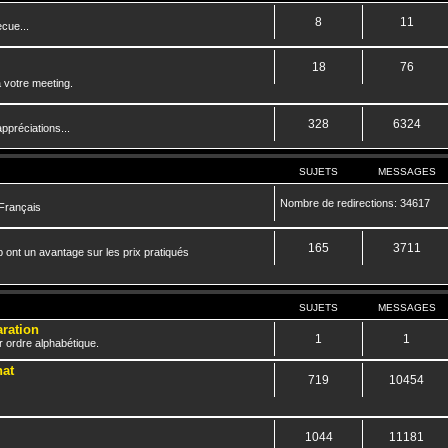
8
11
cue...
18
76
 votre meeting.
328
6324
ppréciations...
SUJETS
MESSAGES
Nombre de redirections: 34617
 Français
165
3711
 ont un avantage sur les prix pratiqués
SUJETS
MESSAGES
aration
1
1
r ordre alphabétique.
hat
719
10454
1044
11181