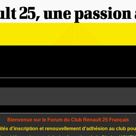
Bienvenue sur le Forum du Club Renault 25 Français
tés d'inscription et renouvellement d'adhésion au club po