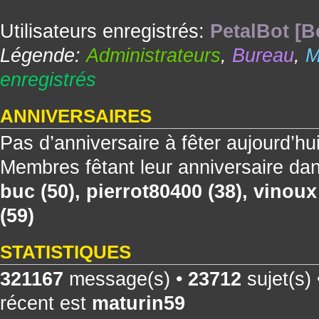
Utilisateurs enregistrés:
PetalBot [B
Légende:
Administrateurs
,
Bureau
,
M
enregistrés
ANNIVERSAIRES
Pas d’anniversaire à fêter aujourd’hu
Membres fêtant leur anniversaire dan
buc
(50),
pierrot80400
(38),
vinoux
(59)
STATISTIQUES
321167
message(s) •
23712
sujet(s)
récent est
maturin59