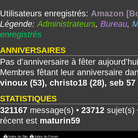
Utilisateurs enregistrés:
Amazon [Bo
Légende:
Administrateurs
,
Bureau
,
M
enregistrés
ANNIVERSAIRES
Pas d’anniversaire à fêter aujourd’hu
Membres fêtant leur anniversaire dan
vinoux
(53),
christo18
(28),
seb 57
STATISTIQUES
321167
message(s) •
23712
sujet(s)
récent est
maturin59
Index du Site
Index du Forum