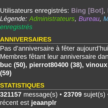
Utilisateurs enregistrés:
Bing [Bot]
,
Légende:
Administrateurs
,
Bureau
,
M
enregistrés
ANNIVERSAIRES
Pas d’anniversaire à fêter aujourd’hu
Membres fêtant leur anniversaire dan
buc
(50),
pierrot80400
(38),
vinoux
(59)
STATISTIQUES
321157
message(s) •
23709
sujet(s)
récent est
jeaanplr