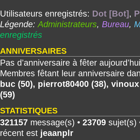
Utilisateurs enregistrés:
Dot [Bot]
,
P
Légende:
Administrateurs
,
Bureau
,
M
enregistrés
ANNIVERSAIRES
Pas d’anniversaire à fêter aujourd’hu
Membres fêtant leur anniversaire dan
buc
(50),
pierrot80400
(38),
vinoux
(59)
STATISTIQUES
321157
message(s) •
23709
sujet(s)
récent est
jeaanplr