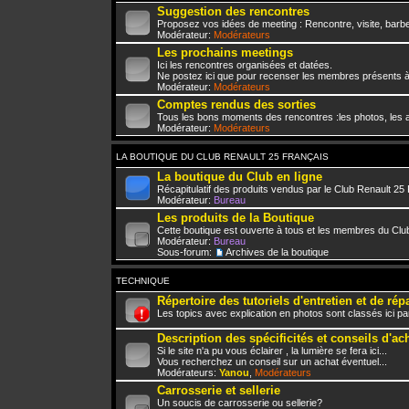
Suggestion des rencontres
Proposez vos idées de meeting : Rencontre, visite, barbe
Modérateur:
Modérateurs
Les prochains meetings
Ici les rencontres organisées et datées.
Ne postez ici que pour recenser les membres présents à
Modérateur:
Modérateurs
Comptes rendus des sorties
Tous les bons moments des rencontres :les photos, les a
Modérateur:
Modérateurs
LA BOUTIQUE DU CLUB RENAULT 25 FRANÇAIS
La boutique du Club en ligne
Récapitulatif des produits vendus par le Club Renault 25
Modérateur:
Bureau
Les produits de la Boutique
Cette boutique est ouverte à tous et les membres du Club
Modérateur:
Bureau
Sous-forum:
Archives de la boutique
TECHNIQUE
Répertoire des tutoriels d'entretien et de rép
Les topics avec explication en photos sont classés ici pa
Description des spécificités et conseils d'ac
Si le site n'a pu vous éclairer , la lumière se fera ici...
Vous recherchez un conseil sur un achat éventuel...
Modérateurs:
Yanou
,
Modérateurs
Carrosserie et sellerie
Un soucis de carrosserie ou sellerie?