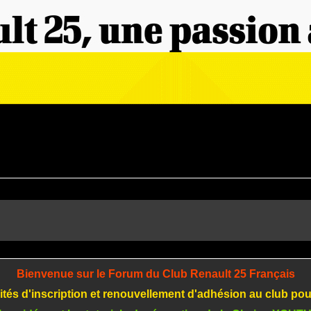
Bienvenue sur le Forum du Club Renault 25 Français
tés d'inscription et renouvellement d'adhésion au club po