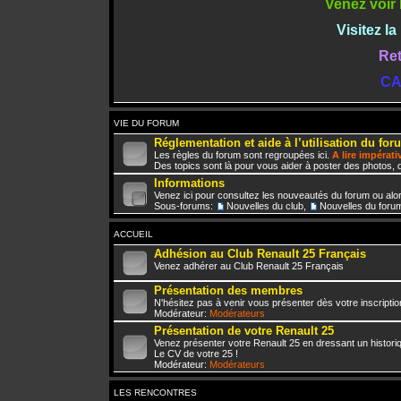
Venez voir 
Visitez l
Ret
CA
VIE DU FORUM
Réglementation et aide à l’utilisation du for
Les règles du forum sont regroupées ici.
A lire impérat
Des topics sont là pour vous aider à poster des photos, d
Informations
Venez ici pour consultez les nouveautés du forum ou alo
Sous-forums:
Nouvelles du club
,
Nouvelles du foru
ACCUEIL
Adhésion au Club Renault 25 Français
Venez adhérer au Club Renault 25 Français
Présentation des membres
N'hésitez pas à venir vous présenter dès votre inscriptio
Modérateur:
Modérateurs
Présentation de votre Renault 25
Venez présenter votre Renault 25 en dressant un histori
Le CV de votre 25 !
Modérateur:
Modérateurs
LES RENCONTRES