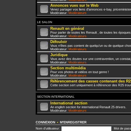
Annonces vues sur le Web
Venez partager vos liens d'annonces e-bay, priceminister,
Modérateur:
Modérateurs
LE SALON
Renault en général
Pour parler de toutes les Renault , de toutes les époques
Modérateur:
Modérateurs
Défouloir
Vous n'êtes pas content de quelqu'un ou de quelque chose 
Modérateur:
Modérateurs
Juridique
Vous avez des doutes sur une contravention, un constat
Modérateur:
Modérateurs
Section multimédia
Pour vos photos et vidéos en tout genre !
Modérateur:
Modérateurs
Référencement des casses contenant des R2
Cette section sert uniquement à référencer des R25 trou
SECTION INTERNATIONAL
International section
An english section for international Renault 25 drivers.
Modérateur:
Modérateurs
CONNEXION
•
M’ENREGISTRER
Nom d’utilisateur:
Mot de pass