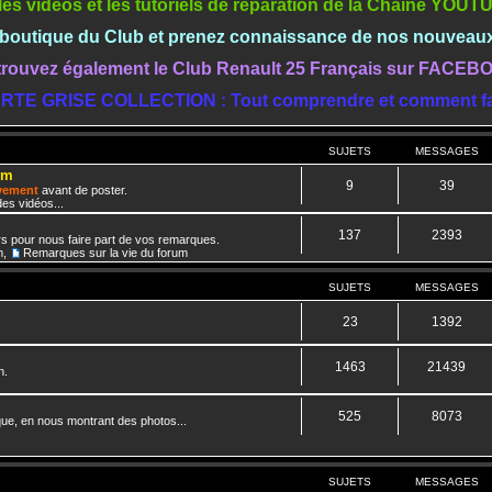
les vidéos et les tutoriels de réparation de la Chaine YOU
a boutique du Club et prenez connaissance de nos nouveau
rouvez également le Club Renault 25 Français sur FACE
RTE GRISE COLLECTION : Tout comprendre et comment fa
SUJETS
MESSAGES
um
9
39
ivement
avant de poster.
es vidéos...
137
2393
rs pour nous faire part de vos remarques.
m
,
Remarques sur la vie du forum
SUJETS
MESSAGES
23
1392
1463
21439
n.
525
8073
que, en nous montrant des photos...
SUJETS
MESSAGES