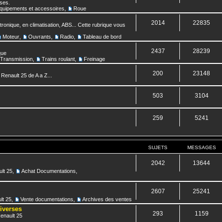
nses.
quipements et accessoires
,
Roue
2014
22835
ronique, en climatisation, ABS... Cette rubrique vous
Moteur
,
Ouvrants
,
Radio
,
Tableau de bord
2437
28239
que
Transmission
,
Trains roulant
,
Freinage
200
23148
 Renault 25 de A a Z...
503
3104
259
5241
SUJETS
MESSAGES
2042
13644
lt 25
,
Achat Documentations
,
2607
25241
lt 25
,
Vente documentations
,
Archives des ventes
diverses
293
1159
Renault 25