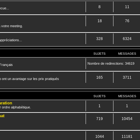
8
11
cue...
18
76
 votre meeting.
328
6324
ppréciations...
SUJETS
MESSAGES
Nombre de redirections: 34619
 Français
165
3711
 ont un avantage sur les prix pratiqués
SUJETS
MESSAGES
aration
1
1
r ordre alphabétique.
hat
719
10454
1044
11181