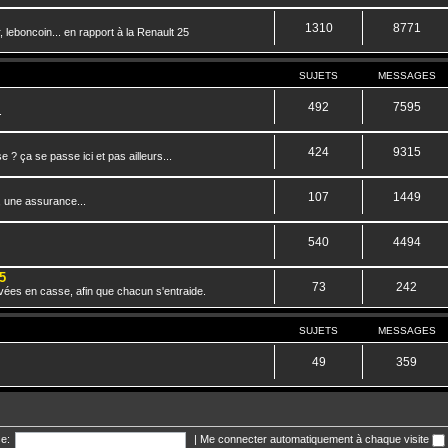
1310
8771
 leboncoin... en rapport à la Renault 25
SUJETS
MESSAGES
492
7595
.
424
9315
? ça se passe ici et pas ailleurs...
107
1449
, une assurance...
540
4494
5
73
242
vées en casse, afin que chacun s'entraide.
SUJETS
MESSAGES
49
359
e:
|
Me connecter automatiquement à chaque visite