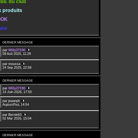
TUBE du club
x produits
BOOK
ire
DERNIER MESSAGE
par
Willy27190
09 Aoû 2025, 11:28
par
moussa
24 Sep 2025, 22:58
DERNIER MESSAGE
par
Willy27190
14 Juin 2026, 17:50
par
jeaanplr
Aujourd’hui, 14:54
par
Bernie63
02 Mar 2026, 15:04
DERNIER MESSAGE