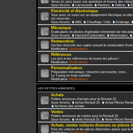
Venez ici, pour poser vos questions et trouver des répo
Sous-forums:
Carrosserie
,
Peinture
,
Sellerie
,
É
Electricité et électronique
Vous avez un souci sur un équipement électrique ou élect
est réservée...
Sous-forums:
ABS
,
Chauffage / Clim
,
Eclairage
,
Mécanique
Explications en photos d'opération d'entretien de mécani
Sous-forums:
Injection/Carburation
,
Motorisation
,
Restauration
Section réservée aux sujets suivant la restauration d'une
Modérateur:
Modérateurs
Références
Les prix et les références de toutes les pièces !
Modérateur:
Modérateurs
Personnalisation
Préparation mécanique, retouche carrosserie, sono...
Le Tuning en toute sobriété
Modérateur:
Modérateurs
LES PETITES ANNONCES
Achats
Petites annonces d'achats pour la Renault 25
Sous-forums:
Achat Renault 25
,
Achat Pièces Renau
Archives des achats
Ventes
Petites annonces de ventes pour la Renault 25
Sous-forums:
Vente Renault 25
,
Vente Pièces Renau
Achats, ventes voitures diverses ou pièces 
Pour les voitures et les pièces détachées autres que la 
Modérateur:
Modérateurs