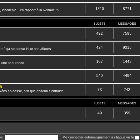
1310
8771
 leboncoin... en rapport à la Renault 25
SUJETS
MESSAGES
492
7595
.
424
9315
? ça se passe ici et pas ailleurs...
107
1449
, une assurance...
540
4494
5
73
242
vées en casse, afin que chacun s'entraide.
SUJETS
MESSAGES
49
359
e:
|
Me connecter automatiquement à chaque visite