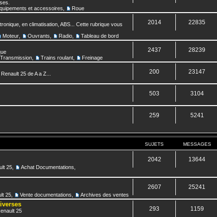
nses.
quipements et accessoires
,
Roue
2014
22835
ronique, en climatisation, ABS... Cette rubrique vous
Moteur
,
Ouvrants
,
Radio
,
Tableau de bord
2437
28239
que
Transmission
,
Trains roulant
,
Freinage
200
23147
 Renault 25 de A a Z...
503
3104
259
5241
SUJETS
MESSAGES
2042
13644
lt 25
,
Achat Documentations
,
2607
25241
lt 25
,
Vente documentations
,
Archives des ventes
diverses
293
1159
Renault 25