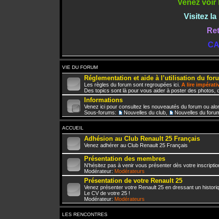
Venez voir 
Visitez l
Ret
CA
VIE DU FORUM
Réglementation et aide à l’utilisation du for
Les règles du forum sont regroupées ici.
A lire impérat
Des topics sont là pour vous aider à poster des photos, d
Informations
Venez ici pour consultez les nouveautés du forum ou alo
Sous-forums:
Nouvelles du club
,
Nouvelles du foru
ACCUEIL
Adhésion au Club Renault 25 Français
Venez adhérer au Club Renault 25 Français
Présentation des membres
N'hésitez pas à venir vous présenter dès votre inscriptio
Modérateur:
Modérateurs
Présentation de votre Renault 25
Venez présenter votre Renault 25 en dressant un histori
Le CV de votre 25 !
Modérateur:
Modérateurs
LES RENCONTRES