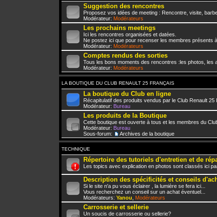
Suggestion des rencontres
Proposez vos idées de meeting : Rencontre, visite, barbe
Modérateur:
Modérateurs
Les prochains meetings
Ici les rencontres organisées et datées.
Ne postez ici que pour recenser les membres présents à
Modérateur:
Modérateurs
Comptes rendus des sorties
Tous les bons moments des rencontres :les photos, les a
Modérateur:
Modérateurs
LA BOUTIQUE DU CLUB RENAULT 25 FRANÇAIS
La boutique du Club en ligne
Récapitulatif des produits vendus par le Club Renault 25
Modérateur:
Bureau
Les produits de la Boutique
Cette boutique est ouverte à tous et les membres du Club
Modérateur:
Bureau
Sous-forum:
Archives de la boutique
TECHNIQUE
Répertoire des tutoriels d'entretien et de rép
Les topics avec explication en photos sont classés ici pa
Description des spécificités et conseils d'ac
Si le site n'a pu vous éclairer , la lumière se fera ici...
Vous recherchez un conseil sur un achat éventuel...
Modérateurs:
Yanou
,
Modérateurs
Carrosserie et sellerie
Un soucis de carrosserie ou sellerie?