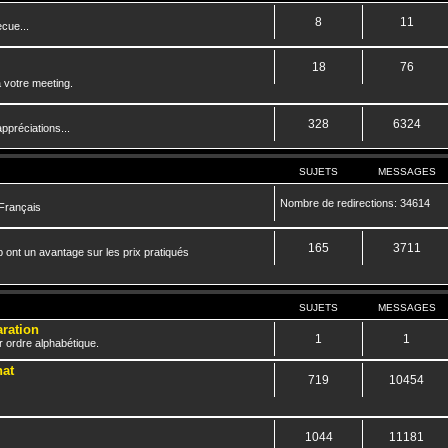
8
11
cue...
18
76
 votre meeting.
328
6324
ppréciations...
SUJETS
MESSAGES
Nombre de redirections: 34614
 Français
165
3711
 ont un avantage sur les prix pratiqués
SUJETS
MESSAGES
aration
1
1
r ordre alphabétique.
hat
719
10454
1044
11181