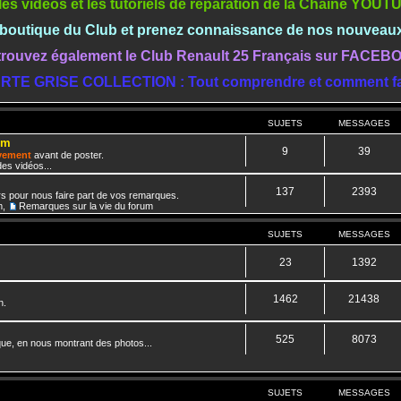
les vidéos et les tutoriels de réparation de la Chaine YOU
a boutique du Club et prenez connaissance de nos nouveau
rouvez également le Club Renault 25 Français sur FACE
RTE GRISE COLLECTION : Tout comprendre et comment fa
SUJETS
MESSAGES
um
9
39
ivement
avant de poster.
es vidéos...
137
2393
rs pour nous faire part de vos remarques.
m
,
Remarques sur la vie du forum
SUJETS
MESSAGES
23
1392
1462
21438
n.
525
8073
que, en nous montrant des photos...
SUJETS
MESSAGES