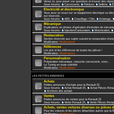
Venez ici, pour poser vos questions et trouver des répo
Sous-forums:
Carrosserie
,
Peinture
,
Sellerie
,
É
Electricité et électronique
Vous avez un souci sur un équipement électrique ou élect
est réservée...
Sous-forums:
ABS
,
Chauffage / Clim
,
Eclairage
,
Mécanique
Explications en photos d'opération d'entretien de mécani
Sous-forums:
Injection/Carburation
,
Motorisation
,
Restauration
Section réservée aux sujets suivant la restauration d'une
Modérateur:
Modérateurs
Références
Les prix et les références de toutes les pièces !
Modérateur:
Modérateurs
Personnalisation
Préparation mécanique, retouche carrosserie, sono...
Le Tuning en toute sobriété
Modérateur:
Modérateurs
LES PETITES ANNONCES
Achats
Petites annonces d'achats pour la Renault 25
Sous-forums:
Achat Renault 25
,
Achat Pièces Renau
Archives des achats
Ventes
Petites annonces de ventes pour la Renault 25
Sous-forums:
Vente Renault 25
,
Vente Pièces Renau
Achats, ventes voitures diverses ou pièces 
Pour les voitures et les pièces détachées autres que la 
Modérateur:
Modérateurs