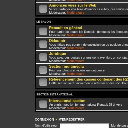
Annonces vues sur le Web
Venez partager vos liens d'annonces e-bay, priceminister,
Modérateur:
Modérateurs
LE SALON
Renault en général
Pour parler de toutes les Renault , de toutes les époques
Modérateur:
Modérateurs
Défouloir
Vous n'êtes pas content de quelqu'un ou de quelque chose 
Modérateur:
Modérateurs
Juridique
Vous avez des doutes sur une contravention, un constat
Modérateur:
Modérateurs
Section multimédia
Pour vos photos et vidéos en tout genre !
Modérateur:
Modérateurs
Référencement des casses contenant des R2
Cette section sert uniquement à référencer des R25 trou
SECTION INTERNATIONAL
International section
An english section for international Renault 25 drivers.
Modérateur:
Modérateurs
CONNEXION
•
M’ENREGISTRER
Nom d’utilisateur:
Mot de pass