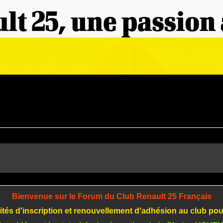
Bienvenue sur le Forum du Club Renault 25 Français
tés d'inscription et renouvellement d'adhésion au club po