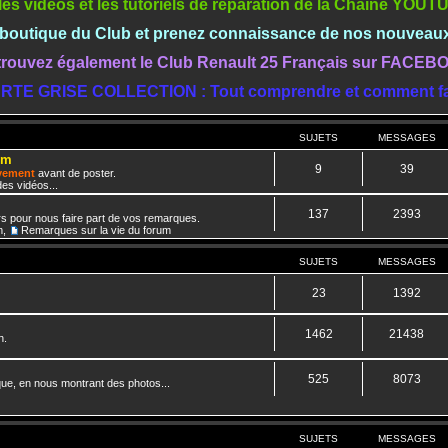
les vidéos et les tutoriels de réparation de la Chaine YOU
a boutique du Club et prenez connaissance de nos nouveau
rouvez également le Club Renault 25 Français sur FACE
RTE GRISE COLLECTION : Tout comprendre et comment fa
SUJETS
MESSAGES
um
9
39
ivement
avant de poster.
es vidéos...
137
2393
rs pour nous faire part de vos remarques.
m
,
Remarques sur la vie du forum
SUJETS
MESSAGES
23
1392
1462
21438
n.
525
8073
que, en nous montrant des photos...
SUJETS
MESSAGES