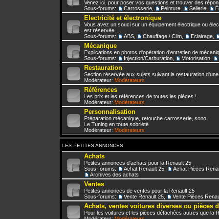
Venez ici, pour poser vos questions et trouver des répo
Sous-forums:
Carrosserie
,
Peinture
,
Sellerie
,
É
Electricité et électronique
Vous avez un souci sur un équipement électrique ou élect
est réservée...
Sous-forums:
ABS
,
Chauffage / Clim
,
Eclairage
,
Mécanique
Explications en photos d'opération d'entretien de mécani
Sous-forums:
Injection/Carburation
,
Motorisation
,
Restauration
Section réservée aux sujets suivant la restauration d'une
Modérateur:
Modérateurs
Références
Les prix et les références de toutes les pièces !
Modérateur:
Modérateurs
Personnalisation
Préparation mécanique, retouche carrosserie, sono...
Le Tuning en toute sobriété
Modérateur:
Modérateurs
LES PETITES ANNONCES
Achats
Petites annonces d'achats pour la Renault 25
Sous-forums:
Achat Renault 25
,
Achat Pièces Renau
Archives des achats
Ventes
Petites annonces de ventes pour la Renault 25
Sous-forums:
Vente Renault 25
,
Vente Pièces Renau
Achats, ventes voitures diverses ou pièces 
Pour les voitures et les pièces détachées autres que la 
Modérateur:
Modérateurs