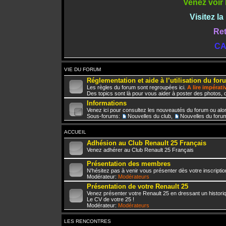
Venez voir 
Visitez l
Ret
CA
VIE DU FORUM
Réglementation et aide à l’utilisation du for
Les règles du forum sont regroupées ici.
A lire impérat
Des topics sont là pour vous aider à poster des photos, d
Informations
Venez ici pour consultez les nouveautés du forum ou alo
Sous-forums:
Nouvelles du club
,
Nouvelles du foru
ACCUEIL
Adhésion au Club Renault 25 Français
Venez adhérer au Club Renault 25 Français
Présentation des membres
N'hésitez pas à venir vous présenter dès votre inscriptio
Modérateur:
Modérateurs
Présentation de votre Renault 25
Venez présenter votre Renault 25 en dressant un histori
Le CV de votre 25 !
Modérateur:
Modérateurs
LES RENCONTRES