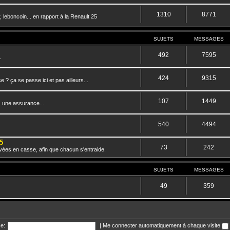
1310
8771
 leboncoin... en rapport à la Renault 25
SUJETS
MESSAGES
492
7595
.
424
9315
? ça se passe ici et pas ailleurs...
107
1449
, une assurance...
540
4494
5
73
242
vées en casse, afin que chacun s'entraide.
SUJETS
MESSAGES
49
359
e:
|
Me connecter automatiquement à chaque visite