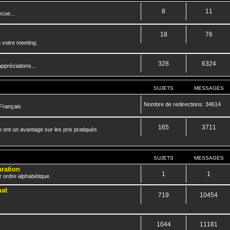
8
11
cue...
18
76
 votre meeting.
328
6324
ppréciations...
SUJETS
MESSAGES
Nombre de redirections: 34614
 Français
165
3711
 ont un avantage sur les prix pratiqués
SUJETS
MESSAGES
aration
1
1
r ordre alphabétique.
hat
719
10454
1044
11181