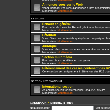
Annonces vues sur le Web
Venez partager vos liens d'annonces e-bay, priceminister,
Modérateur:
Modérateurs
LE SALON
Renault en général
Pour parler de toutes les Renault , de toutes les époques
Modérateur:
Modérateurs
Défouloir
Vous n'êtes pas content de quelqu'un ou de quelque chose 
Modérateur:
Modérateurs
Juridique
Vous avez des doutes sur une contravention, un constat
Modérateur:
Modérateurs
Section multimédia
Pour vos photos et vidéos en tout genre !
Modérateur:
Modérateurs
Référencement des casses contenant des R2
Cette section sert uniquement à référencer des R25 trou
SECTION INTERNATIONAL
International section
An english section for international Renault 25 drivers.
Modérateur:
Modérateurs
CONNEXION
•
M’ENREGISTRER
Nom d’utilisateur:
Mot de pass