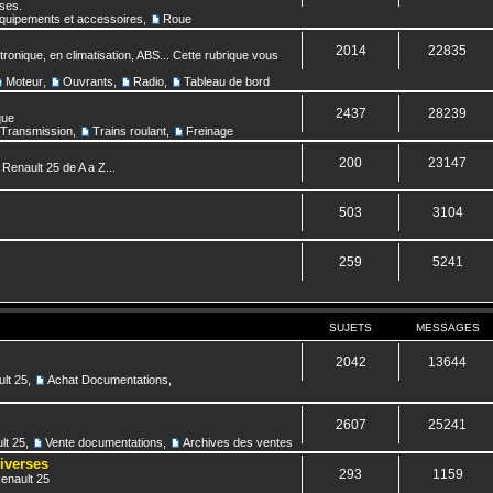
nses.
quipements et accessoires
,
Roue
2014
22835
ronique, en climatisation, ABS... Cette rubrique vous
Moteur
,
Ouvrants
,
Radio
,
Tableau de bord
2437
28239
que
Transmission
,
Trains roulant
,
Freinage
200
23147
 Renault 25 de A a Z...
503
3104
259
5241
SUJETS
MESSAGES
2042
13644
lt 25
,
Achat Documentations
,
2607
25241
lt 25
,
Vente documentations
,
Archives des ventes
diverses
293
1159
Renault 25