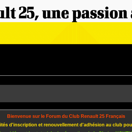
Bienvenue sur le Forum du Club Renault 25 Français
tés d'inscription et renouvellement d'adhésion au club po