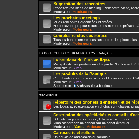
Suggestion des rencontres
Proposez vos idées de meeting : Rencontre, visite, barbe
Modérateur:
Modérateurs
Les prochains meetings
Ici les rencontres organisées et datées.
Ne postez ici que pour recenser les membres présents à
Modérateur:
Modérateurs
Comptes rendus des sorties
Tous les bons moments des rencontres :les photos, les a
Modérateur:
Modérateurs
LA BOUTIQUE DU CLUB RENAULT 25 FRANÇAIS
La boutique du Club en ligne
Récapitulatif des produits vendus par le Club Renault 25
Modérateur:
Bureau
Les produits de la Boutique
Cette boutique est ouverte à tous et les membres du Club
Modérateur:
Bureau
Sous-forum:
Archives de la boutique
TECHNIQUE
Répertoire des tutoriels d'entretien et de rép
Les topics avec explication en photos sont classés ici pa
Description des spécificités et conseils d'ac
Si le site n'a pu vous éclairer , la lumière se fera ici...
Vous recherchez un conseil sur un achat éventuel...
Modérateurs:
Yanou
,
Modérateurs
Carrosserie et sellerie
Un soucis de carrosserie ou sellerie?