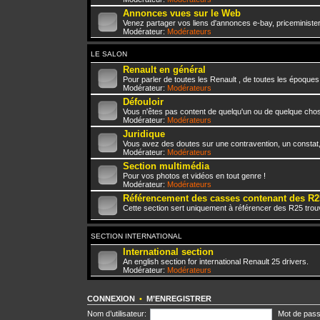
Annonces vues sur le Web
Venez partager vos liens d'annonces e-bay, priceminister,
Modérateur:
Modérateurs
LE SALON
Renault en général
Pour parler de toutes les Renault , de toutes les époques
Modérateur:
Modérateurs
Défouloir
Vous n'êtes pas content de quelqu'un ou de quelque chose 
Modérateur:
Modérateurs
Juridique
Vous avez des doutes sur une contravention, un constat
Modérateur:
Modérateurs
Section multimédia
Pour vos photos et vidéos en tout genre !
Modérateur:
Modérateurs
Référencement des casses contenant des R2
Cette section sert uniquement à référencer des R25 trou
SECTION INTERNATIONAL
International section
An english section for international Renault 25 drivers.
Modérateur:
Modérateurs
CONNEXION
•
M’ENREGISTRER
Nom d’utilisateur:
Mot de pass