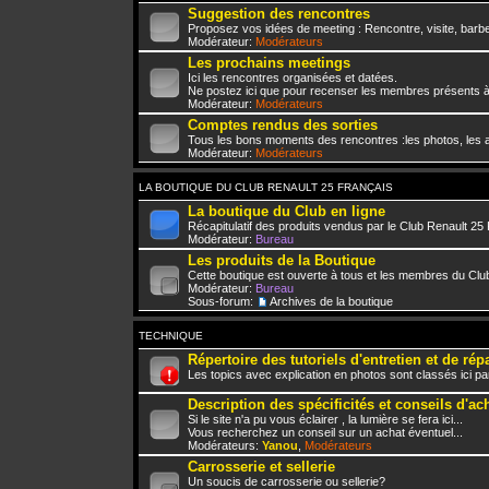
Suggestion des rencontres
Proposez vos idées de meeting : Rencontre, visite, barbe
Modérateur:
Modérateurs
Les prochains meetings
Ici les rencontres organisées et datées.
Ne postez ici que pour recenser les membres présents à
Modérateur:
Modérateurs
Comptes rendus des sorties
Tous les bons moments des rencontres :les photos, les a
Modérateur:
Modérateurs
LA BOUTIQUE DU CLUB RENAULT 25 FRANÇAIS
La boutique du Club en ligne
Récapitulatif des produits vendus par le Club Renault 25
Modérateur:
Bureau
Les produits de la Boutique
Cette boutique est ouverte à tous et les membres du Club
Modérateur:
Bureau
Sous-forum:
Archives de la boutique
TECHNIQUE
Répertoire des tutoriels d'entretien et de rép
Les topics avec explication en photos sont classés ici pa
Description des spécificités et conseils d'ac
Si le site n'a pu vous éclairer , la lumière se fera ici...
Vous recherchez un conseil sur un achat éventuel...
Modérateurs:
Yanou
,
Modérateurs
Carrosserie et sellerie
Un soucis de carrosserie ou sellerie?