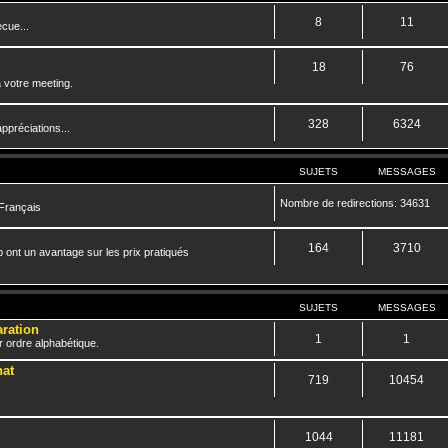
8
11
cue...
18
76
 votre meeting.
328
6324
ppréciations...
SUJETS
MESSAGES
Nombre de redirections: 34631
 Français
164
3710
 ont un avantage sur les prix pratiqués
SUJETS
MESSAGES
aration
1
1
r ordre alphabétique.
hat
719
10454
1044
11181