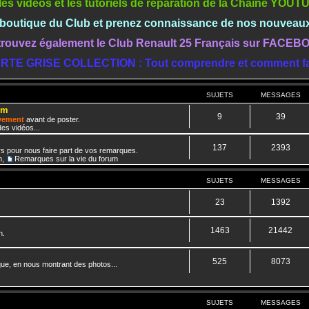
les vidéos et les tutoriels de réparation de la Chaine YOU
a boutique du Club et prenez connaissance de nos nouveau
rouvez également le Club Renault 25 Français sur FACE
RTE GRISE COLLECTION : Tout comprendre et comment fa
SUJETS
MESSAGES
um
9
39
ivement
avant de poster.
es vidéos...
137
2393
rs pour nous faire part de vos remarques.
m
,
Remarques sur la vie du forum
SUJETS
MESSAGES
23
1392
1463
21442
n.
525
8073
que, en nous montrant des photos...
SUJETS
MESSAGES