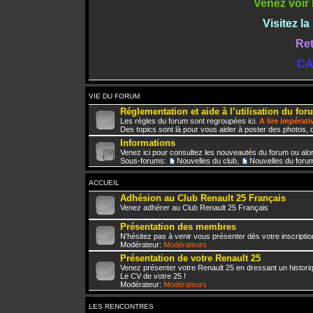
Venez voir 
Visitez l
Ret
CA
VIE DU FORUM
Réglementation et aide à l’utilisation du for
Les règles du forum sont regroupées ici.
A lire impérat
Des topics sont là pour vous aider à poster des photos, d
Informations
Venez ici pour consultez les nouveautés du forum ou alo
Sous-forums:
Nouvelles du club
,
Nouvelles du foru
ACCUEIL
Adhésion au Club Renault 25 Français
Venez adhérer au Club Renault 25 Français
Présentation des membres
N'hésitez pas à venir vous présenter dès votre inscriptio
Modérateur:
Modérateurs
Présentation de votre Renault 25
Venez présenter votre Renault 25 en dressant un histori
Le CV de votre 25 !
Modérateur:
Modérateurs
LES RENCONTRES