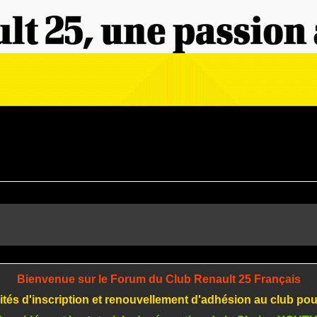
Bienvenue sur le Forum du Club Renault 25 Français
tés d'inscription et renouvellement d'adhésion au club po