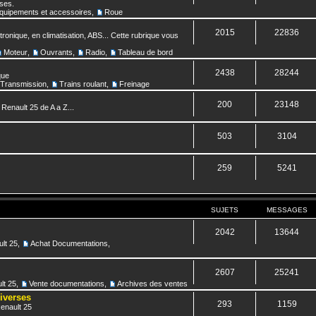
nses.
quipements et accessoires
,
Roue
2015
22836
ronique, en climatisation, ABS... Cette rubrique vous
Moteur
,
Ouvrants
,
Radio
,
Tableau de bord
2438
28244
que
Transmission
,
Trains roulant
,
Freinage
200
23148
 Renault 25 de A a Z...
503
3104
259
5241
SUJETS
MESSAGES
2042
13644
lt 25
,
Achat Documentations
,
2607
25241
lt 25
,
Vente documentations
,
Archives des ventes
diverses
293
1159
Renault 25