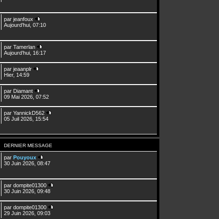
par
jeanfoux
Aujourd’hui, 07:10
par
Tamerlan
Aujourd’hui, 16:17
par
jeaanplr
Hier, 14:59
par
Diamant
09 Mai 2026, 07:52
par
YannickD562
05 Juil 2026, 15:54
DERNIER MESSAGE
par
Pouyoux
30 Juin 2026, 08:47
par
dompite01300
30 Juin 2026, 09:48
par
dompite01300
29 Juin 2026, 09:03