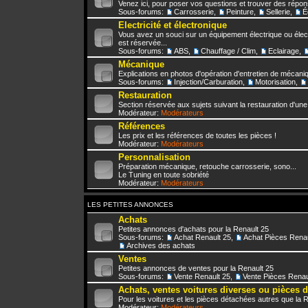
Venez ici, pour poser vos questions et trouver des répo
Sous-forums:
Carrosserie
,
Peinture
,
Sellerie
,
É
Electricité et électronique
Vous avez un souci sur un équipement électrique ou élect
est réservée...
Sous-forums:
ABS
,
Chauffage / Clim
,
Eclairage
,
Mécanique
Explications en photos d'opération d'entretien de mécani
Sous-forums:
Injection/Carburation
,
Motorisation
,
Restauration
Section réservée aux sujets suivant la restauration d'une
Modérateur:
Modérateurs
Références
Les prix et les références de toutes les pièces !
Modérateur:
Modérateurs
Personnalisation
Préparation mécanique, retouche carrosserie, sono...
Le Tuning en toute sobriété
Modérateur:
Modérateurs
LES PETITES ANNONCES
Achats
Petites annonces d'achats pour la Renault 25
Sous-forums:
Achat Renault 25
,
Achat Pièces Renau
Archives des achats
Ventes
Petites annonces de ventes pour la Renault 25
Sous-forums:
Vente Renault 25
,
Vente Pièces Renau
Achats, ventes voitures diverses ou pièces 
Pour les voitures et les pièces détachées autres que la 
Modérateur:
Modérateurs