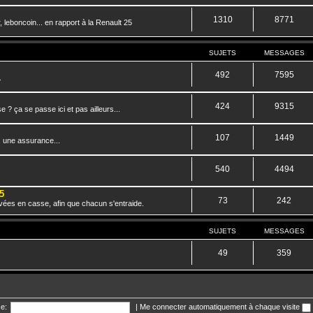
1310
8771
 leboncoin... en rapport à la Renault 25
SUJETS
MESSAGES
492
7595
.
424
9315
? ça se passe ici et pas ailleurs...
107
1449
, une assurance...
540
4494
5
73
242
vées en casse, afin que chacun s'entraide.
SUJETS
MESSAGES
49
359
e:
|
Me connecter automatiquement à chaque visite