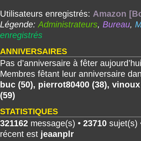
Utilisateurs enregistrés:
Amazon [Bo
Légende:
Administrateurs
,
Bureau
,
M
enregistrés
ANNIVERSAIRES
Pas d’anniversaire à fêter aujourd’hu
Membres fêtant leur anniversaire dan
buc
(50),
pierrot80400
(38),
vinoux
(59)
STATISTIQUES
321162
message(s) •
23710
sujet(s)
récent est
jeaanplr