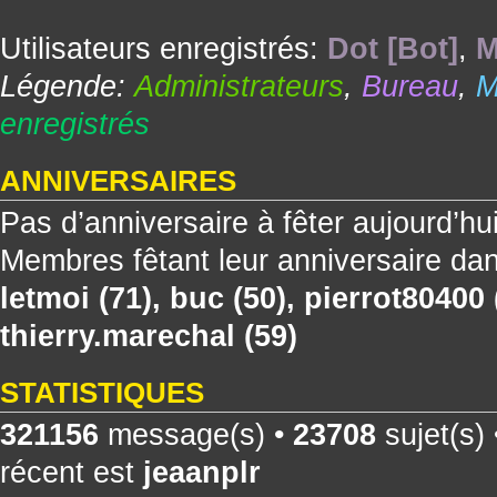
Utilisateurs enregistrés:
Dot [Bot]
,
M
Légende:
Administrateurs
,
Bureau
,
M
enregistrés
ANNIVERSAIRES
Pas d’anniversaire à fêter aujourd’hu
Membres fêtant leur anniversaire dan
letmoi
(71),
buc
(50),
pierrot80400
thierry.marechal
(59)
STATISTIQUES
321156
message(s) •
23708
sujet(s)
récent est
jeaanplr