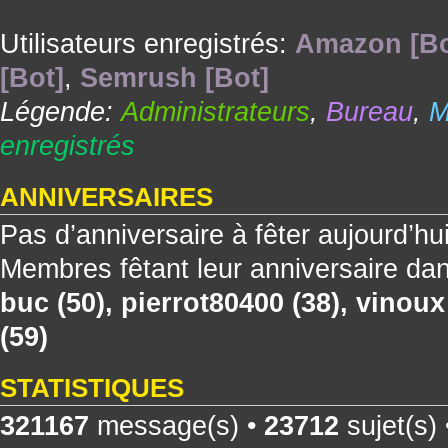
Utilisateurs enregistrés:
Amazon [Bo
[Bot]
,
Semrush [Bot]
Légende:
Administrateurs
,
Bureau
,
M
enregistrés
ANNIVERSAIRES
Pas d’anniversaire à fêter aujourd’hu
Membres fêtant leur anniversaire dan
buc
(50),
pierrot80400
(38),
vinoux
(59)
STATISTIQUES
321167
message(s) •
23712
sujet(s)