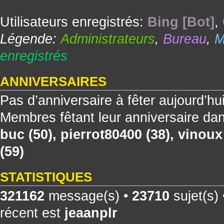
Utilisateurs enregistrés:
Bing [Bot]
,
Légende:
Administrateurs
,
Bureau
,
M
enregistrés
ANNIVERSAIRES
Pas d’anniversaire à fêter aujourd’hu
Membres fêtant leur anniversaire dan
buc
(50),
pierrot80400
(38),
vinoux
(59)
STATISTIQUES
321162
message(s) •
23710
sujet(s)
récent est
jeaanplr