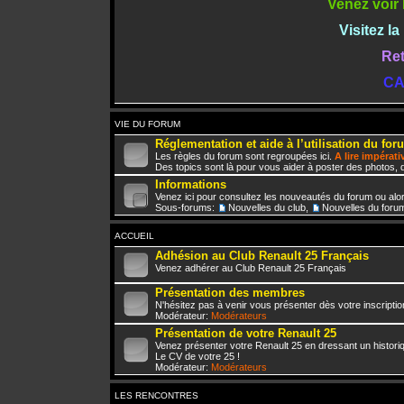
Venez voir 
Visitez l
Ret
CA
VIE DU FORUM
Réglementation et aide à l’utilisation du for
Les règles du forum sont regroupées ici.
A lire impérat
Des topics sont là pour vous aider à poster des photos, d
Informations
Venez ici pour consultez les nouveautés du forum ou alo
Sous-forums:
Nouvelles du club
,
Nouvelles du foru
ACCUEIL
Adhésion au Club Renault 25 Français
Venez adhérer au Club Renault 25 Français
Présentation des membres
N'hésitez pas à venir vous présenter dès votre inscriptio
Modérateur:
Modérateurs
Présentation de votre Renault 25
Venez présenter votre Renault 25 en dressant un histori
Le CV de votre 25 !
Modérateur:
Modérateurs
LES RENCONTRES