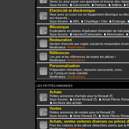
Venez ici, pour poser vos questions et trouver des répo
Sous-forums:
Carrosserie
,
Peinture
,
Sellerie
,
É
Electricité et électronique
Vous avez un souci sur un équipement électrique ou élect
est réservée...
Sous-forums:
ABS
,
Chauffage / Clim
,
Eclairage
,
Mécanique
Explications en photos d'opération d'entretien de mécani
Sous-forums:
Injection/Carburation
,
Motorisation
,
Restauration
Section réservée aux sujets suivant la restauration d'une
Modérateur:
Modérateurs
Références
Les prix et les références de toutes les pièces !
Modérateur:
Modérateurs
Personnalisation
Préparation mécanique, retouche carrosserie, sono...
Le Tuning en toute sobriété
Modérateur:
Modérateurs
LES PETITES ANNONCES
Achats
Petites annonces d'achats pour la Renault 25
Sous-forums:
Achat Renault 25
,
Achat Pièces Renau
Archives des achats
Ventes
Petites annonces de ventes pour la Renault 25
Sous-forums:
Vente Renault 25
,
Vente Pièces Renau
Achats, ventes voitures diverses ou pièces 
Pour les voitures et les pièces détachées autres que la 
Modérateur:
Modérateurs