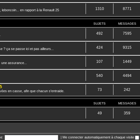
1310
8771
 leboncoin... en rapport à la Renault 25
SUJETS
MESSAGES
492
7595
.
424
9315
? ça se passe ici et pas ailleurs...
107
1449
, une assurance...
540
4494
5
73
242
vées en casse, afin que chacun s'entraide.
SUJETS
MESSAGES
49
359
e:
|
Me connecter automatiquement à chaque visite