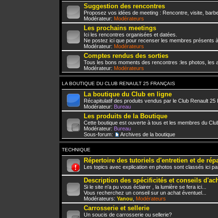
Suggestion des rencontres
Proposez vos idées de meeting : Rencontre, visite, barbe
Modérateur:
Modérateurs
Les prochains meetings
Ici les rencontres organisées et datées.
Ne postez ici que pour recenser les membres présents à
Modérateur:
Modérateurs
Comptes rendus des sorties
Tous les bons moments des rencontres :les photos, les a
Modérateur:
Modérateurs
LA BOUTIQUE DU CLUB RENAULT 25 FRANÇAIS
La boutique du Club en ligne
Récapitulatif des produits vendus par le Club Renault 25
Modérateur:
Bureau
Les produits de la Boutique
Cette boutique est ouverte à tous et les membres du Club
Modérateur:
Bureau
Sous-forum:
Archives de la boutique
TECHNIQUE
Répertoire des tutoriels d'entretien et de rép
Les topics avec explication en photos sont classés ici pa
Description des spécificités et conseils d'ac
Si le site n'a pu vous éclairer , la lumière se fera ici...
Vous recherchez un conseil sur un achat éventuel...
Modérateurs:
Yanou
,
Modérateurs
Carrosserie et sellerie
Un soucis de carrosserie ou sellerie?