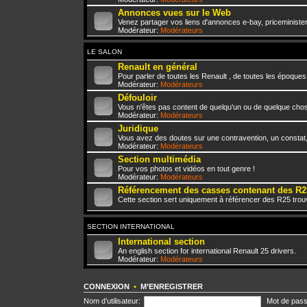
Annonces vues sur le Web
Venez partager vos liens d'annonces e-bay, priceminister,
Modérateur:
Modérateurs
LE SALON
Renault en général
Pour parler de toutes les Renault , de toutes les époques
Modérateur:
Modérateurs
Défouloir
Vous n'êtes pas content de quelqu'un ou de quelque chose 
Modérateur:
Modérateurs
Juridique
Vous avez des doutes sur une contravention, un constat
Modérateur:
Modérateurs
Section multimédia
Pour vos photos et vidéos en tout genre !
Modérateur:
Modérateurs
Référencement des casses contenant des R2
Cette section sert uniquement à référencer des R25 trou
SECTION INTERNATIONAL
International section
An english section for international Renault 25 drivers.
Modérateur:
Modérateurs
CONNEXION
•
M’ENREGISTRER
Nom d’utilisateur:
Mot de pass