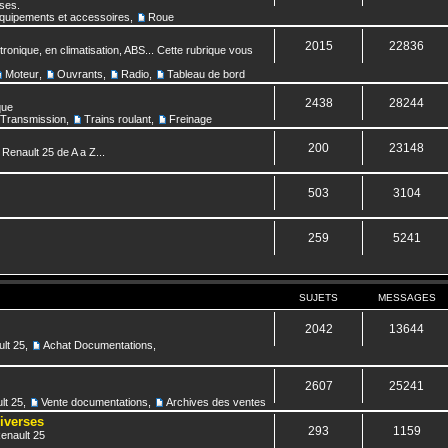
nses.
quipements et accessoires
,
Roue
2015
22836
ronique, en climatisation, ABS... Cette rubrique vous
Moteur
,
Ouvrants
,
Radio
,
Tableau de bord
2438
28244
que
Transmission
,
Trains roulant
,
Freinage
200
23148
 Renault 25 de A a Z...
503
3104
259
5241
SUJETS
MESSAGES
2042
13644
lt 25
,
Achat Documentations
,
2607
25241
lt 25
,
Vente documentations
,
Archives des ventes
diverses
293
1159
Renault 25