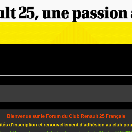
Bienvenue sur le Forum du Club Renault 25 Français
tés d'inscription et renouvellement d'adhésion au club po