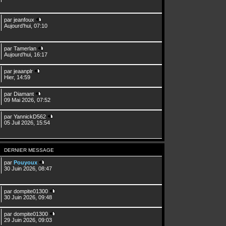
par
jeanfoux
Aujourd’hui, 07:10
par
Tamerlan
Aujourd’hui, 16:17
par
jeaanplr
Hier, 14:59
par
Diamant
09 Mai 2026, 07:52
par
YannickD562
05 Juil 2026, 15:54
DERNIER MESSAGE
par
Pouyoux
30 Juin 2026, 08:47
par
dompite01300
30 Juin 2026, 09:48
par
dompite01300
29 Juin 2026, 09:03