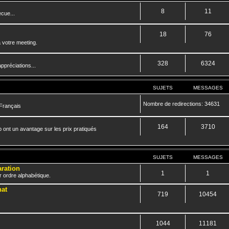
8
11
cue...
18
76
 votre meeting.
328
6324
ppréciations...
SUJETS
MESSAGES
Nombre de redirections: 34631
 Français
164
3710
 ont un avantage sur les prix pratiqués
SUJETS
MESSAGES
aration
1
1
r ordre alphabétique.
hat
719
10454
1044
11181