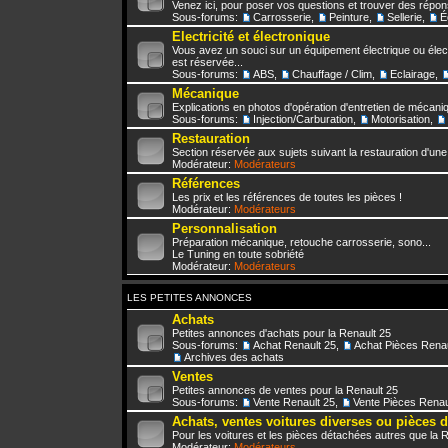
Venez ici, pour poser vos questions et trouver des répo
Sous-forums:
Carrosserie
,
Peinture
,
Sellerie
,
É
Electricité et électronique
Vous avez un souci sur un équipement électrique ou élect
est réservée...
Sous-forums:
ABS
,
Chauffage / Clim
,
Eclairage
,
Mécanique
Explications en photos d'opération d'entretien de mécani
Sous-forums:
Injection/Carburation
,
Motorisation
,
Restauration
Section réservée aux sujets suivant la restauration d'une
Modérateur:
Modérateurs
Références
Les prix et les références de toutes les pièces !
Modérateur:
Modérateurs
Personnalisation
Préparation mécanique, retouche carrosserie, sono...
Le Tuning en toute sobriété
Modérateur:
Modérateurs
LES PETITES ANNONCES
Achats
Petites annonces d'achats pour la Renault 25
Sous-forums:
Achat Renault 25
,
Achat Pièces Renau
Archives des achats
Ventes
Petites annonces de ventes pour la Renault 25
Sous-forums:
Vente Renault 25
,
Vente Pièces Renau
Achats, ventes voitures diverses ou pièces 
Pour les voitures et les pièces détachées autres que la 
Modérateur:
Modérateurs