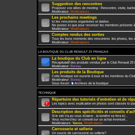
Suggestion des rencontres
Proposez vos idées de meeting : Rencontre, visite, barbe
Modérateur:
Modérateurs
Les prochains meetings
Ici les rencontres organisées et datées.
Ne postez ici que pour recenser les membres présents à
Modérateur:
Modérateurs
Comptes rendus des sorties
Tous les bons moments des rencontres :les photos, les a
Modérateur:
Modérateurs
LA BOUTIQUE DU CLUB RENAULT 25 FRANÇAIS
La boutique du Club en ligne
Récapitulatif des produits vendus par le Club Renault 25
Modérateur:
Bureau
Les produits de la Boutique
Cette boutique est ouverte à tous et les membres du Club
Modérateur:
Bureau
Sous-forum:
Archives de la boutique
TECHNIQUE
Répertoire des tutoriels d'entretien et de rép
Les topics avec explication en photos sont classés ici pa
Description des spécificités et conseils d'ac
Si le site n'a pu vous éclairer , la lumière se fera ici...
Vous recherchez un conseil sur un achat éventuel...
Modérateurs:
Yanou
,
Modérateurs
Carrosserie et sellerie
Un soucis de carrosserie ou sellerie?