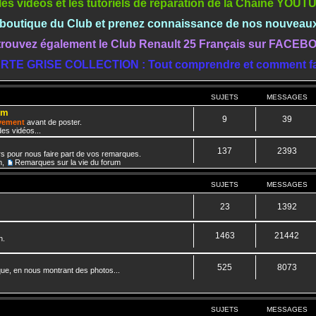
les vidéos et les tutoriels de réparation de la Chaine YOU
a boutique du Club et prenez connaissance de nos nouveau
rouvez également le Club Renault 25 Français sur FACE
RTE GRISE COLLECTION : Tout comprendre et comment fa
SUJETS
MESSAGES
um
9
39
ivement
avant de poster.
es vidéos...
137
2393
rs pour nous faire part de vos remarques.
m
,
Remarques sur la vie du forum
SUJETS
MESSAGES
23
1392
1463
21442
n.
525
8073
que, en nous montrant des photos...
SUJETS
MESSAGES