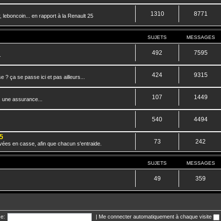
1310
8771
 leboncoin... en rapport à la Renault 25
SUJETS
MESSAGES
492
7595
.
424
9315
? ça se passe ici et pas ailleurs...
107
1449
, une assurance...
540
4494
5
73
242
vées en casse, afin que chacun s'entraide.
SUJETS
MESSAGES
49
359
e:
|
Me connecter automatiquement à chaque visite