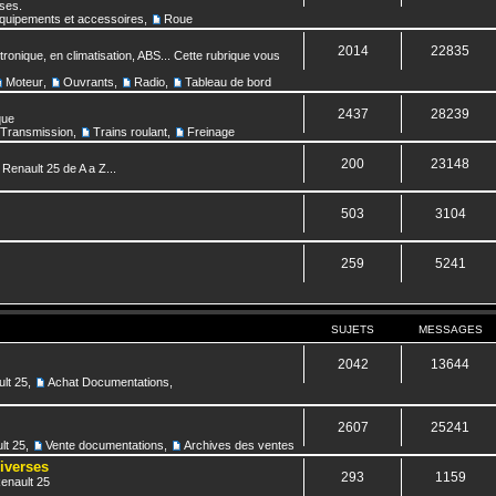
nses.
quipements et accessoires
,
Roue
2014
22835
ronique, en climatisation, ABS... Cette rubrique vous
Moteur
,
Ouvrants
,
Radio
,
Tableau de bord
2437
28239
que
Transmission
,
Trains roulant
,
Freinage
200
23148
 Renault 25 de A a Z...
503
3104
259
5241
SUJETS
MESSAGES
2042
13644
lt 25
,
Achat Documentations
,
2607
25241
lt 25
,
Vente documentations
,
Archives des ventes
diverses
293
1159
Renault 25