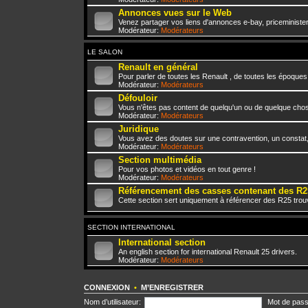
Annonces vues sur le Web
Venez partager vos liens d'annonces e-bay, priceminister,
Modérateur:
Modérateurs
LE SALON
Renault en général
Pour parler de toutes les Renault , de toutes les époques
Modérateur:
Modérateurs
Défouloir
Vous n'êtes pas content de quelqu'un ou de quelque chose 
Modérateur:
Modérateurs
Juridique
Vous avez des doutes sur une contravention, un constat
Modérateur:
Modérateurs
Section multimédia
Pour vos photos et vidéos en tout genre !
Modérateur:
Modérateurs
Référencement des casses contenant des R2
Cette section sert uniquement à référencer des R25 trou
SECTION INTERNATIONAL
International section
An english section for international Renault 25 drivers.
Modérateur:
Modérateurs
CONNEXION
•
M’ENREGISTRER
Nom d’utilisateur:
Mot de pass