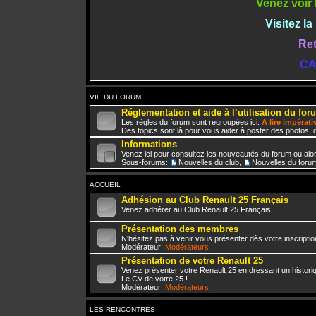
Venez voir 
Visitez l
Ret
CA
VIE DU FORUM
Réglementation et aide à l’utilisation du for
Les règles du forum sont regroupées ici.
A lire impérat
Des topics sont là pour vous aider à poster des photos, d
Informations
Venez ici pour consultez les nouveautés du forum ou alo
Sous-forums:
Nouvelles du club
,
Nouvelles du foru
ACCUEIL
Adhésion au Club Renault 25 Français
Venez adhérer au Club Renault 25 Français
Présentation des membres
N'hésitez pas à venir vous présenter dès votre inscriptio
Modérateur:
Modérateurs
Présentation de votre Renault 25
Venez présenter votre Renault 25 en dressant un histori
Le CV de votre 25 !
Modérateur:
Modérateurs
LES RENCONTRES