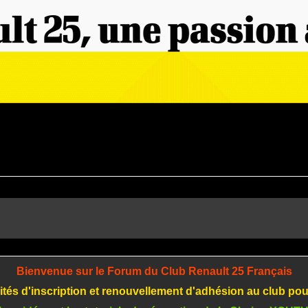
Bienvenue sur le Forum du Club Renault 25 Français
tés d'inscription et renouvellement d'adhésion au club po