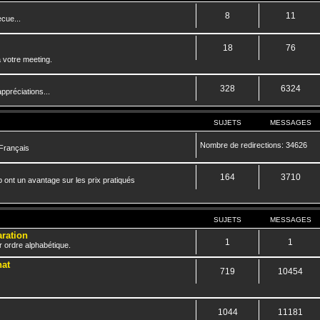
8
11
cue...
18
76
 votre meeting.
328
6324
ppréciations...
SUJETS
MESSAGES
Nombre de redirections: 34626
 Français
164
3710
 ont un avantage sur les prix pratiqués
SUJETS
MESSAGES
aration
1
1
r ordre alphabétique.
hat
719
10454
1044
11181