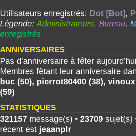
Utilisateurs enregistrés:
Dot [Bot]
,
P
Légende:
Administrateurs
,
Bureau
,
M
enregistrés
ANNIVERSAIRES
Pas d’anniversaire à fêter aujourd’hu
Membres fêtant leur anniversaire dan
buc
(50),
pierrot80400
(38),
vinoux
(59)
STATISTIQUES
321157
message(s) •
23709
sujet(s)
récent est
jeaanplr