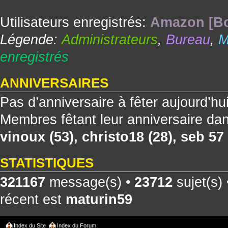
Utilisateurs enregistrés:
Amazon [Bo
Légende:
Administrateurs
,
Bureau
,
M
enregistrés
ANNIVERSAIRES
Pas d’anniversaire à fêter aujourd’hu
Membres fêtant leur anniversaire dan
vinoux
(53),
christo18
(28),
seb 57
STATISTIQUES
321167
message(s) •
23712
sujet(s)
récent est
maturin59
Index du Site
Index du Forum