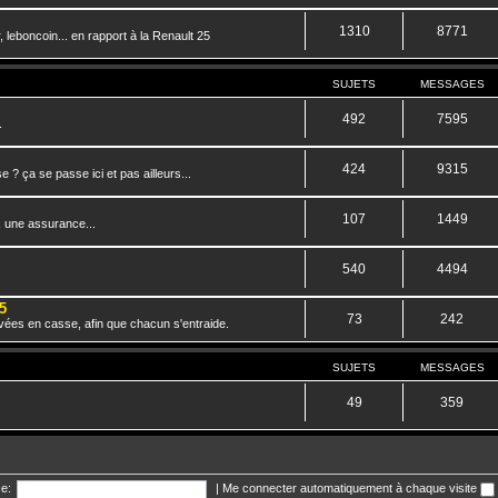
1310
8771
 leboncoin... en rapport à la Renault 25
SUJETS
MESSAGES
492
7595
.
424
9315
? ça se passe ici et pas ailleurs...
107
1449
, une assurance...
540
4494
5
73
242
vées en casse, afin que chacun s'entraide.
SUJETS
MESSAGES
49
359
e:
|
Me connecter automatiquement à chaque visite