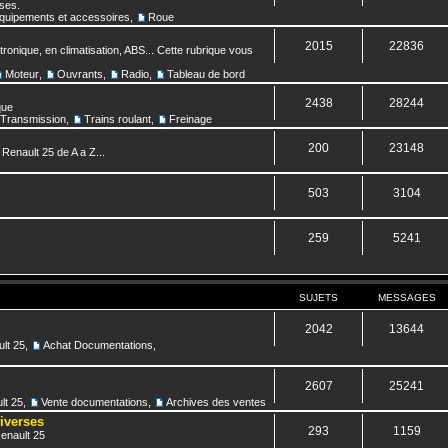
nses.
quipements et accessoires
,
Roue
2015
22836
ronique, en climatisation, ABS... Cette rubrique vous
Moteur
,
Ouvrants
,
Radio
,
Tableau de bord
2438
28244
que
Transmission
,
Trains roulant
,
Freinage
200
23148
 Renault 25 de A a Z...
503
3104
259
5241
SUJETS
MESSAGES
2042
13644
lt 25
,
Achat Documentations
,
2607
25241
lt 25
,
Vente documentations
,
Archives des ventes
diverses
293
1159
Renault 25