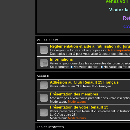
Venez voir 
Visitez l
Ret
CA
VIE DU FORUM
Réglementation et aide à l’utilisation du for
Les règles du forum sont regroupées ici.
A lire impérat
Des topics sont là pour vous aider à poster des photos, d
Informations
Venez ici pour consultez les nouveautés du forum ou alo
Sous-forums:
Nouvelles du club
,
Nouvelles du foru
ACCUEIL
Adhésion au Club Renault 25 Français
Venez adhérer au Club Renault 25 Français
Présentation des membres
N'hésitez pas à venir vous présenter dès votre inscriptio
Modérateur:
Modérateurs
Présentation de votre Renault 25
Venez présenter votre Renault 25 en dressant un histori
Le CV de votre 25 !
Modérateur:
Modérateurs
LES RENCONTRES