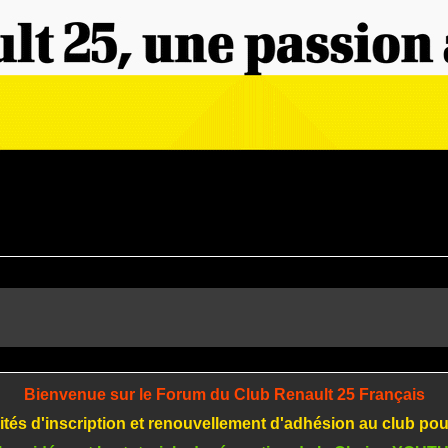
Bienvenue sur le Forum du Club Renault 25 Français
tés d'inscription et renouvellement d'adhésion au club po