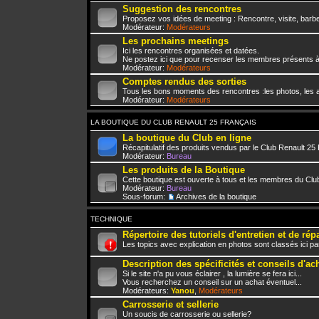
Suggestion des rencontres
Proposez vos idées de meeting : Rencontre, visite, barbe
Modérateur:
Modérateurs
Les prochains meetings
Ici les rencontres organisées et datées.
Ne postez ici que pour recenser les membres présents à
Modérateur:
Modérateurs
Comptes rendus des sorties
Tous les bons moments des rencontres :les photos, les a
Modérateur:
Modérateurs
LA BOUTIQUE DU CLUB RENAULT 25 FRANÇAIS
La boutique du Club en ligne
Récapitulatif des produits vendus par le Club Renault 25
Modérateur:
Bureau
Les produits de la Boutique
Cette boutique est ouverte à tous et les membres du Club
Modérateur:
Bureau
Sous-forum:
Archives de la boutique
TECHNIQUE
Répertoire des tutoriels d'entretien et de rép
Les topics avec explication en photos sont classés ici pa
Description des spécificités et conseils d'ac
Si le site n'a pu vous éclairer , la lumière se fera ici...
Vous recherchez un conseil sur un achat éventuel...
Modérateurs:
Yanou
,
Modérateurs
Carrosserie et sellerie
Un soucis de carrosserie ou sellerie?