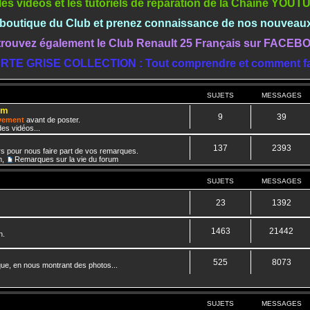
les vidéos et les tutoriels de réparation de la Chaine YOU
a boutique du Club et prenez connaissance de nos nouveau
rouvez également le Club Renault 25 Français sur FACE
RTE GRISE COLLECTION : Tout comprendre et comment fa
SUJETS
MESSAGES
um
9
39
ivement
avant de poster.
es vidéos...
137
2393
rs pour nous faire part de vos remarques.
m
,
Remarques sur la vie du forum
SUJETS
MESSAGES
23
1392
1463
21442
n.
525
8073
que, en nous montrant des photos...
SUJETS
MESSAGES