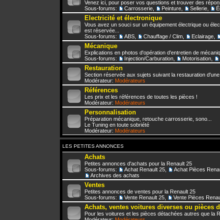
Venez ici, pour poser vos questions et trouver des répo
Sous-forums:
Carrosserie
,
Peinture
,
Sellerie
,
É
Electricité et électronique
Vous avez un souci sur un équipement électrique ou élect
est réservée...
Sous-forums:
ABS
,
Chauffage / Clim
,
Eclairage
,
Mécanique
Explications en photos d'opération d'entretien de mécani
Sous-forums:
Injection/Carburation
,
Motorisation
,
Restauration
Section réservée aux sujets suivant la restauration d'une
Modérateur:
Modérateurs
Références
Les prix et les références de toutes les pièces !
Modérateur:
Modérateurs
Personnalisation
Préparation mécanique, retouche carrosserie, sono...
Le Tuning en toute sobriété
Modérateur:
Modérateurs
LES PETITES ANNONCES
Achats
Petites annonces d'achats pour la Renault 25
Sous-forums:
Achat Renault 25
,
Achat Pièces Renau
Archives des achats
Ventes
Petites annonces de ventes pour la Renault 25
Sous-forums:
Vente Renault 25
,
Vente Pièces Renau
Achats, ventes voitures diverses ou pièces 
Pour les voitures et les pièces détachées autres que la 
Modérateur:
Modérateurs