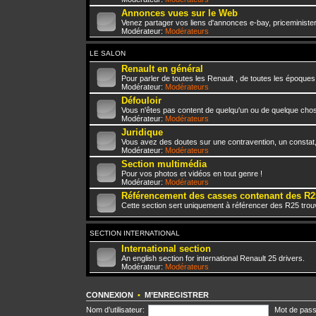
Annonces vues sur le Web
Venez partager vos liens d'annonces e-bay, priceminister,
Modérateur:
Modérateurs
LE SALON
Renault en général
Pour parler de toutes les Renault , de toutes les époques
Modérateur:
Modérateurs
Défouloir
Vous n'êtes pas content de quelqu'un ou de quelque chose 
Modérateur:
Modérateurs
Juridique
Vous avez des doutes sur une contravention, un constat
Modérateur:
Modérateurs
Section multimédia
Pour vos photos et vidéos en tout genre !
Modérateur:
Modérateurs
Référencement des casses contenant des R2
Cette section sert uniquement à référencer des R25 trou
SECTION INTERNATIONAL
International section
An english section for international Renault 25 drivers.
Modérateur:
Modérateurs
CONNEXION
•
M’ENREGISTRER
Nom d’utilisateur:
Mot de pass