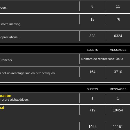
8
11
cue...
18
76
 votre meeting.
328
6324
ppréciations...
SUJETS
MESSAGES
Nombre de redirections: 34631
 Français
164
3710
 ont un avantage sur les prix pratiqués
SUJETS
MESSAGES
aration
1
1
r ordre alphabétique.
hat
719
10454
1044
11181