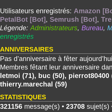
Utilisateurs enregistrés:
Amazon [Bo
PetalBot [Bot]
,
Semrush [Bot]
,
Tre
Légende:
Administrateurs
,
Bureau
,
M
enregistrés
ANNIVERSAIRES
Pas d’anniversaire à fêter aujourd’hu
Membres fêtant leur anniversaire dan
letmoi
(71),
buc
(50),
pierrot80400
thierry.marechal
(59)
STATISTIQUES
321156
message(s) •
23708
sujet(s)