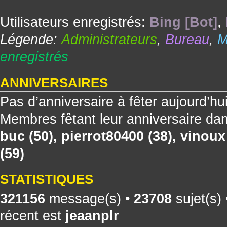
Utilisateurs enregistrés:
Bing [Bot]
,
Légende:
Administrateurs
,
Bureau
,
M
enregistrés
ANNIVERSAIRES
Pas d’anniversaire à fêter aujourd’hu
Membres fêtant leur anniversaire dan
buc
(50),
pierrot80400
(38),
vinoux
(59)
STATISTIQUES
321156
message(s) •
23708
sujet(s)
récent est
jeaanplr