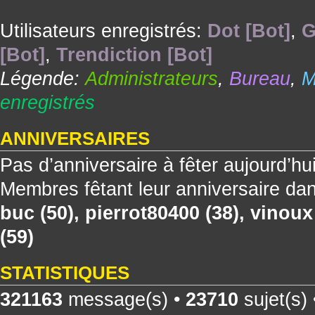
Utilisateurs enregistrés:
Dot [Bot]
,
G
[Bot]
,
Trendiction [Bot]
Légende:
Administrateurs
,
Bureau
,
M
enregistrés
ANNIVERSAIRES
Pas d’anniversaire à fêter aujourd’hu
Membres fêtant leur anniversaire dan
buc
(50),
pierrot80400
(38),
vinoux
(59)
STATISTIQUES
321163
message(s) •
23710
sujet(s)