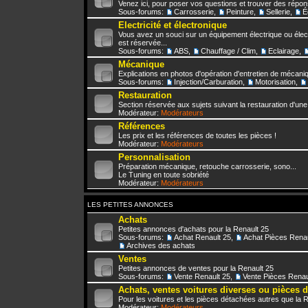
Venez ici, pour poser vos questions et trouver des répo
Sous-forums:
Carrosserie
,
Peinture
,
Sellerie
,
É
Electricité et électronique
Vous avez un souci sur un équipement électrique ou élect
est réservée...
Sous-forums:
ABS
,
Chauffage / Clim
,
Eclairage
,
Mécanique
Explications en photos d'opération d'entretien de mécani
Sous-forums:
Injection/Carburation
,
Motorisation
,
Restauration
Section réservée aux sujets suivant la restauration d'une
Modérateur:
Modérateurs
Références
Les prix et les références de toutes les pièces !
Modérateur:
Modérateurs
Personnalisation
Préparation mécanique, retouche carrosserie, sono...
Le Tuning en toute sobriété
Modérateur:
Modérateurs
LES PETITES ANNONCES
Achats
Petites annonces d'achats pour la Renault 25
Sous-forums:
Achat Renault 25
,
Achat Pièces Renau
Archives des achats
Ventes
Petites annonces de ventes pour la Renault 25
Sous-forums:
Vente Renault 25
,
Vente Pièces Renau
Achats, ventes voitures diverses ou pièces 
Pour les voitures et les pièces détachées autres que la 
Modérateur:
Modérateurs