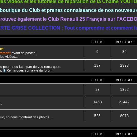
les vidéos et les tutoriels de réparation de la Chaine YOU
a boutique du Club et prenez connaissance de nos nouveau
rouvez également le Club Renault 25 Français sur FACE
RTE GRISE COLLECTION : Tout comprendre et comment fa
SUJETS
MESSAGES
um
9
39
ivement
avant de poster.
es vidéos...
137
2393
rs pour nous faire part de vos remarques.
m
,
Remarques sur la vie du forum
SUJETS
MESSAGES
23
1392
1463
21442
n.
525
8073
que, en nous montrant des photos...
SUJETS
MESSAGES