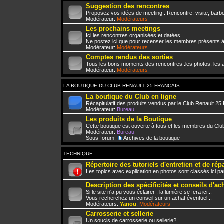
Suggestion des rencontres
Proposez vos idées de meeting : Rencontre, visite, barbe
Modérateur:
Modérateurs
Les prochains meetings
Ici les rencontres organisées et datées.
Ne postez ici que pour recenser les membres présents à
Modérateur:
Modérateurs
Comptes rendus des sorties
Tous les bons moments des rencontres :les photos, les a
Modérateur:
Modérateurs
LA BOUTIQUE DU CLUB RENAULT 25 FRANÇAIS
La boutique du Club en ligne
Récapitulatif des produits vendus par le Club Renault 25
Modérateur:
Bureau
Les produits de la Boutique
Cette boutique est ouverte à tous et les membres du Club
Modérateur:
Bureau
Sous-forum:
Archives de la boutique
TECHNIQUE
Répertoire des tutoriels d'entretien et de rép
Les topics avec explication en photos sont classés ici pa
Description des spécificités et conseils d'ac
Si le site n'a pu vous éclairer , la lumière se fera ici...
Vous recherchez un conseil sur un achat éventuel...
Modérateurs:
Yanou
,
Modérateurs
Carrosserie et sellerie
Un soucis de carrosserie ou sellerie?