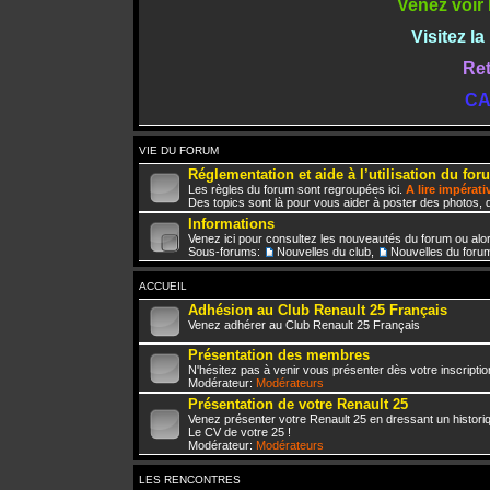
Venez voir 
Visitez l
Ret
CA
VIE DU FORUM
Réglementation et aide à l’utilisation du for
Les règles du forum sont regroupées ici.
A lire impérat
Des topics sont là pour vous aider à poster des photos, d
Informations
Venez ici pour consultez les nouveautés du forum ou alo
Sous-forums:
Nouvelles du club
,
Nouvelles du foru
ACCUEIL
Adhésion au Club Renault 25 Français
Venez adhérer au Club Renault 25 Français
Présentation des membres
N'hésitez pas à venir vous présenter dès votre inscriptio
Modérateur:
Modérateurs
Présentation de votre Renault 25
Venez présenter votre Renault 25 en dressant un histori
Le CV de votre 25 !
Modérateur:
Modérateurs
LES RENCONTRES