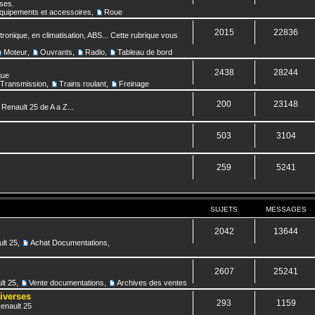
nses.
quipements et accessoires
,
Roue
2015
22836
ronique, en climatisation, ABS... Cette rubrique vous
Moteur
,
Ouvrants
,
Radio
,
Tableau de bord
2438
28244
que
Transmission
,
Trains roulant
,
Freinage
200
23148
 Renault 25 de A a Z...
503
3104
259
5241
SUJETS
MESSAGES
2042
13644
lt 25
,
Achat Documentations
,
2607
25241
lt 25
,
Vente documentations
,
Archives des ventes
diverses
293
1159
Renault 25