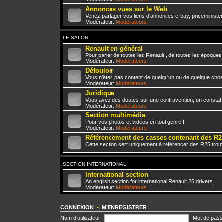
Annonces vues sur le Web
Venez partager vos liens d'annonces e-bay, priceminister,
Modérateur:
Modérateurs
LE SALON
Renault en général
Pour parler de toutes les Renault , de toutes les époques
Modérateur:
Modérateurs
Défouloir
Vous n'êtes pas content de quelqu'un ou de quelque chose 
Modérateur:
Modérateurs
Juridique
Vous avez des doutes sur une contravention, un constat
Modérateur:
Modérateurs
Section multimédia
Pour vos photos et vidéos en tout genre !
Modérateur:
Modérateurs
Référencement des casses contenant des R2
Cette section sert uniquement à référencer des R25 trou
SECTION INTERNATIONAL
International section
An english section for international Renault 25 drivers.
Modérateur:
Modérateurs
CONNEXION
•
M’ENREGISTRER
Nom d’utilisateur:
Mot de pass