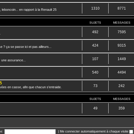
1310
8771
 leboncoin... en rapport à la Renault 25
SUJETS
MESSAGES
492
7595
.
424
9315
? ça se passe ici et pas ailleurs...
107
1449
, une assurance...
540
4494
5
73
242
vées en casse, afin que chacun s'entraide.
SUJETS
MESSAGES
49
359
e:
|
Me connecter automatiquement à chaque visite