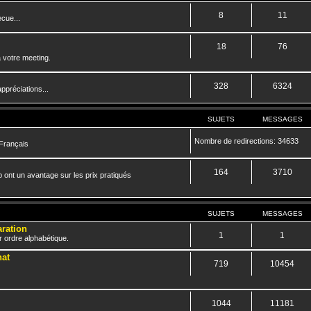
8
11
cue...
18
76
 votre meeting.
328
6324
ppréciations...
SUJETS
MESSAGES
Nombre de redirections: 34633
 Français
164
3710
 ont un avantage sur les prix pratiqués
SUJETS
MESSAGES
aration
1
1
r ordre alphabétique.
hat
719
10454
1044
11181