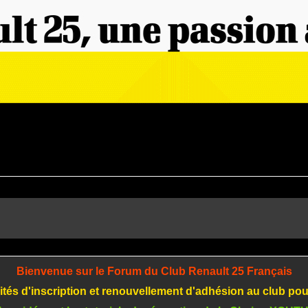
Bienvenue sur le Forum du Club Renault 25 Français
tés d'inscription et renouvellement d'adhésion au club po