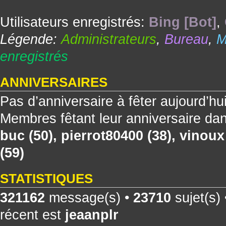
Utilisateurs enregistrés:
Bing [Bot]
,
Légende:
Administrateurs
,
Bureau
,
M
enregistrés
ANNIVERSAIRES
Pas d’anniversaire à fêter aujourd’hu
Membres fêtant leur anniversaire dan
buc
(50),
pierrot80400
(38),
vinoux
(59)
STATISTIQUES
321162
message(s) •
23710
sujet(s)
récent est
jeaanplr