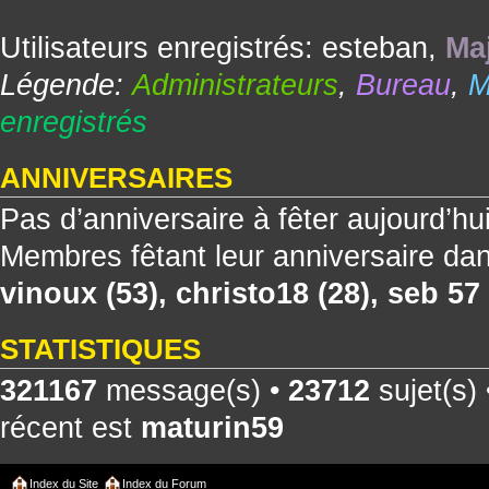
Utilisateurs enregistrés:
esteban
,
Maj
Légende:
Administrateurs
,
Bureau
,
M
enregistrés
ANNIVERSAIRES
Pas d’anniversaire à fêter aujourd’hu
Membres fêtant leur anniversaire dan
vinoux
(53),
christo18
(28),
seb 57
STATISTIQUES
321167
message(s) •
23712
sujet(s)
récent est
maturin59
Index du Site
Index du Forum