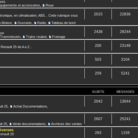
nses.
quipements et accessoires
,
Roue
2015
22836
ronique, en climatisation, ABS... Cette rubrique vous
Moteur
,
Ouvrants
,
Radio
,
Tableau de bord
2438
28244
que
Transmission
,
Trains roulant
,
Freinage
200
23148
 Renault 25 de A a Z...
503
3104
259
5241
SUJETS
MESSAGES
2042
13644
lt 25
,
Achat Documentations
,
2607
25241
lt 25
,
Vente documentations
,
Archives des ventes
diverses
293
1159
Renault 25