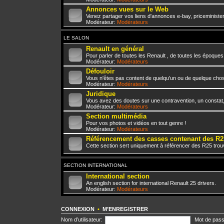
Annonces vues sur le Web
Venez partager vos liens d'annonces e-bay, priceminister,
Modérateur:
Modérateurs
LE SALON
Renault en général
Pour parler de toutes les Renault , de toutes les époques
Modérateur:
Modérateurs
Défouloir
Vous n'êtes pas content de quelqu'un ou de quelque chose 
Modérateur:
Modérateurs
Juridique
Vous avez des doutes sur une contravention, un constat
Modérateur:
Modérateurs
Section multimédia
Pour vos photos et vidéos en tout genre !
Modérateur:
Modérateurs
Référencement des casses contenant des R2
Cette section sert uniquement à référencer des R25 trou
SECTION INTERNATIONAL
International section
An english section for international Renault 25 drivers.
Modérateur:
Modérateurs
CONNEXION
•
M’ENREGISTRER
Nom d’utilisateur:
Mot de pass