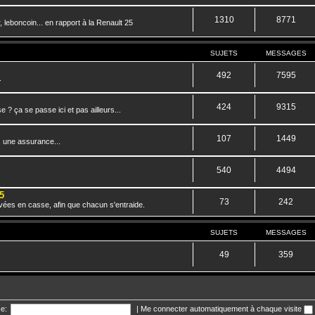
1310
8771
 leboncoin... en rapport à la Renault 25
SUJETS
MESSAGES
492
7595
.
424
9315
? ça se passe ici et pas ailleurs...
107
1449
, une assurance...
540
4494
5
73
242
vées en casse, afin que chacun s'entraide.
SUJETS
MESSAGES
49
359
e:
|
Me connecter automatiquement à chaque visite