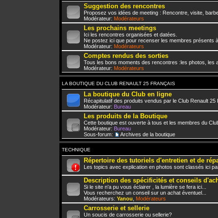
Suggestion des rencontres
Proposez vos idées de meeting : Rencontre, visite, barbe
Modérateur:
Modérateurs
Les prochains meetings
Ici les rencontres organisées et datées.
Ne postez ici que pour recenser les membres présents à
Modérateur:
Modérateurs
Comptes rendus des sorties
Tous les bons moments des rencontres :les photos, les a
Modérateur:
Modérateurs
LA BOUTIQUE DU CLUB RENAULT 25 FRANÇAIS
La boutique du Club en ligne
Récapitulatif des produits vendus par le Club Renault 25
Modérateur:
Bureau
Les produits de la Boutique
Cette boutique est ouverte à tous et les membres du Club
Modérateur:
Bureau
Sous-forum:
Archives de la boutique
TECHNIQUE
Répertoire des tutoriels d'entretien et de rép
Les topics avec explication en photos sont classés ici pa
Description des spécificités et conseils d'ac
Si le site n'a pu vous éclairer , la lumière se fera ici...
Vous recherchez un conseil sur un achat éventuel...
Modérateurs:
Yanou
,
Modérateurs
Carrosserie et sellerie
Un soucis de carrosserie ou sellerie?