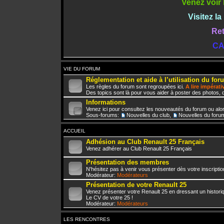
Venez voir 
Visitez l
Ret
CA
VIE DU FORUM
Réglementation et aide à l’utilisation du for
Les règles du forum sont regroupées ici.
A lire impérat
Des topics sont là pour vous aider à poster des photos, d
Informations
Venez ici pour consultez les nouveautés du forum ou alo
Sous-forums:
Nouvelles du club
,
Nouvelles du foru
ACCUEIL
Adhésion au Club Renault 25 Français
Venez adhérer au Club Renault 25 Français
Présentation des membres
N'hésitez pas à venir vous présenter dès votre inscriptio
Modérateur:
Modérateurs
Présentation de votre Renault 25
Venez présenter votre Renault 25 en dressant un histori
Le CV de votre 25 !
Modérateur:
Modérateurs
LES RENCONTRES