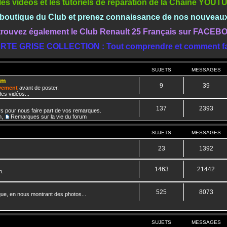
les vidéos et les tutoriels de réparation de la Chaine YOU
a boutique du Club et prenez connaissance de nos nouveau
rouvez également le Club Renault 25 Français sur FACE
RTE GRISE COLLECTION : Tout comprendre et comment fa
SUJETS
MESSAGES
um
9
39
ivement
avant de poster.
es vidéos...
137
2393
rs pour nous faire part de vos remarques.
m
,
Remarques sur la vie du forum
SUJETS
MESSAGES
23
1392
1463
21442
n.
525
8073
que, en nous montrant des photos...
SUJETS
MESSAGES