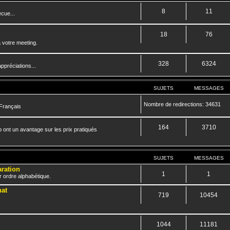
8
11
cue...
18
76
 votre meeting.
328
6324
ppréciations...
SUJETS
MESSAGES
Nombre de redirections: 34631
 Français
164
3710
 ont un avantage sur les prix pratiqués
SUJETS
MESSAGES
aration
1
1
r ordre alphabétique.
hat
719
10454
1044
11181