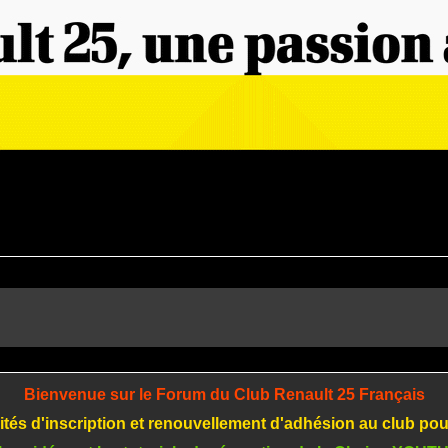
Bienvenue sur le Forum du Club Renault 25 Français
tés d'inscription et renouvellement d'adhésion au club po