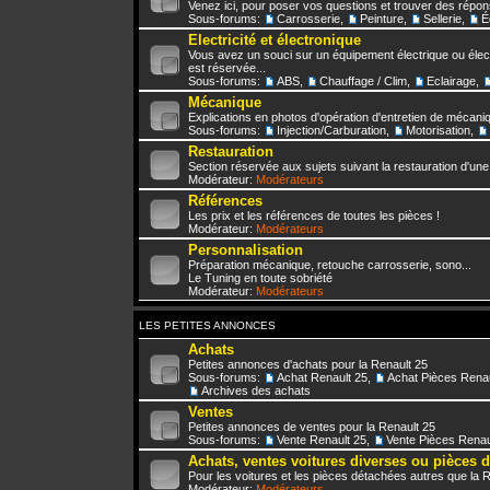
Venez ici, pour poser vos questions et trouver des répo
Sous-forums:
Carrosserie
,
Peinture
,
Sellerie
,
É
Electricité et électronique
Vous avez un souci sur un équipement électrique ou élect
est réservée...
Sous-forums:
ABS
,
Chauffage / Clim
,
Eclairage
,
Mécanique
Explications en photos d'opération d'entretien de mécani
Sous-forums:
Injection/Carburation
,
Motorisation
,
Restauration
Section réservée aux sujets suivant la restauration d'une
Modérateur:
Modérateurs
Références
Les prix et les références de toutes les pièces !
Modérateur:
Modérateurs
Personnalisation
Préparation mécanique, retouche carrosserie, sono...
Le Tuning en toute sobriété
Modérateur:
Modérateurs
LES PETITES ANNONCES
Achats
Petites annonces d'achats pour la Renault 25
Sous-forums:
Achat Renault 25
,
Achat Pièces Renau
Archives des achats
Ventes
Petites annonces de ventes pour la Renault 25
Sous-forums:
Vente Renault 25
,
Vente Pièces Renau
Achats, ventes voitures diverses ou pièces 
Pour les voitures et les pièces détachées autres que la 
Modérateur:
Modérateurs