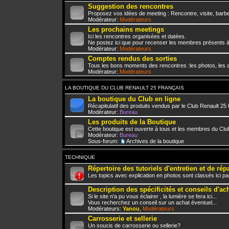
Suggestion des rencontres
Proposez vos idées de meeting : Rencontre, visite, barbe
Modérateur:
Modérateurs
Les prochains meetings
Ici les rencontres organisées et datées.
Ne postez ici que pour recenser les membres présents à
Modérateur:
Modérateurs
Comptes rendus des sorties
Tous les bons moments des rencontres :les photos, les a
Modérateur:
Modérateurs
LA BOUTIQUE DU CLUB RENAULT 25 FRANÇAIS
La boutique du Club en ligne
Récapitulatif des produits vendus par le Club Renault 25
Modérateur:
Bureau
Les produits de la Boutique
Cette boutique est ouverte à tous et les membres du Club
Modérateur:
Bureau
Sous-forum:
Archives de la boutique
TECHNIQUE
Répertoire des tutoriels d'entretien et de rép
Les topics avec explication en photos sont classés ici pa
Description des spécificités et conseils d'ac
Si le site n'a pu vous éclairer , la lumière se fera ici...
Vous recherchez un conseil sur un achat éventuel...
Modérateurs:
Yanou
,
Modérateurs
Carrosserie et sellerie
Un soucis de carrosserie ou sellerie?