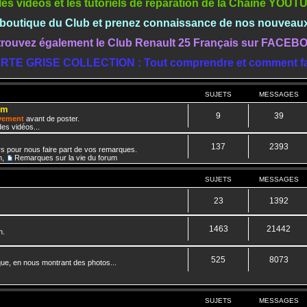
les vidéos et les tutoriels de réparation de la Chaine YOU
a boutique du Club et prenez connaissance de nos nouveau
rouvez également le Club Renault 25 Français sur FACE
RTE GRISE COLLECTION : Tout comprendre et comment fa
SUJETS
MESSAGES
um
9
39
ivement
avant de poster.
es vidéos...
137
2393
rs pour nous faire part de vos remarques.
m
,
Remarques sur la vie du forum
SUJETS
MESSAGES
23
1392
1463
21442
n.
525
8073
que, en nous montrant des photos...
SUJETS
MESSAGES