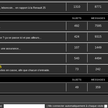
1310
8771
 leboncoin... en rapport à la Renault 25
SUJETS
MESSAGES
492
7595
.
424
9315
? ça se passe ici et pas ailleurs...
107
1449
, une assurance...
540
4494
5
73
242
vées en casse, afin que chacun s'entraide.
SUJETS
MESSAGES
49
359
e:
|
Me connecter automatiquement à chaque visite