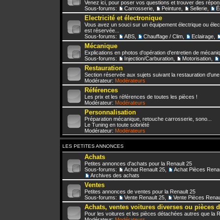
Venez ici, pour poser vos questions et trouver des répo
Sous-forums:
Carrosserie
,
Peinture
,
Sellerie
,
É
Electricité et électronique
Vous avez un souci sur un équipement électrique ou élect
est réservée...
Sous-forums:
ABS
,
Chauffage / Clim
,
Eclairage
,
Mécanique
Explications en photos d'opération d'entretien de mécani
Sous-forums:
Injection/Carburation
,
Motorisation
,
Restauration
Section réservée aux sujets suivant la restauration d'une
Modérateur:
Modérateurs
Références
Les prix et les références de toutes les pièces !
Modérateur:
Modérateurs
Personnalisation
Préparation mécanique, retouche carrosserie, sono...
Le Tuning en toute sobriété
Modérateur:
Modérateurs
LES PETITES ANNONCES
Achats
Petites annonces d'achats pour la Renault 25
Sous-forums:
Achat Renault 25
,
Achat Pièces Renau
Archives des achats
Ventes
Petites annonces de ventes pour la Renault 25
Sous-forums:
Vente Renault 25
,
Vente Pièces Renau
Achats, ventes voitures diverses ou pièces 
Pour les voitures et les pièces détachées autres que la 
Modérateur:
Modérateurs