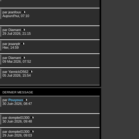
par
jeanfoux
Aujourd’hui, 07:10
par
Diamant
29 Juil 2026, 21:15
par
jeaanplr
Hier, 14:59
par
Diamant
09 Mai 2026, 07:52
par
YannickD562
05 Juil 2026, 15:54
DERNIER MESSAGE
par
Pouyoux
30 Juin 2026, 08:47
par
dompite01300
30 Juin 2026, 09:48
par
dompite01300
29 Juin 2026, 09:03