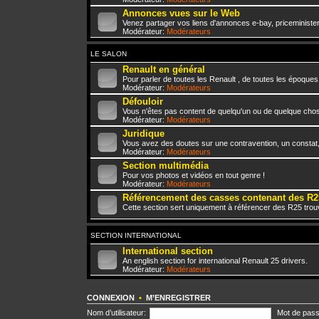
Annonces vues sur le Web
Venez partager vos liens d'annonces e-bay, priceminister,
Modérateur:
Modérateurs
LE SALON
Renault en général
Pour parler de toutes les Renault , de toutes les époques
Modérateur:
Modérateurs
Défouloir
Vous n'êtes pas content de quelqu'un ou de quelque chose 
Modérateur:
Modérateurs
Juridique
Vous avez des doutes sur une contravention, un constat
Modérateur:
Modérateurs
Section multimédia
Pour vos photos et vidéos en tout genre !
Modérateur:
Modérateurs
Référencement des casses contenant des R2
Cette section sert uniquement à référencer des R25 trou
SECTION INTERNATIONAL
International section
An english section for international Renault 25 drivers.
Modérateur:
Modérateurs
CONNEXION
•
M’ENREGISTRER
Nom d’utilisateur:
Mot de pass