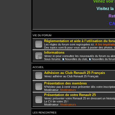
Venez voir 
Visitez l
Ret
CA
VIE DU FORUM
Réglementation et aide à l’utilisation du for
Les règles du forum sont regroupées ici.
A lire impérat
Des topics sont là pour vous aider à poster des photos, d
Informations
Venez ici pour consultez les nouveautés du forum ou alo
Sous-forums:
Nouvelles du club
,
Nouvelles du foru
ACCUEIL
Adhésion au Club Renault 25 Français
Venez adhérer au Club Renault 25 Français
Présentation des membres
N'hésitez pas à venir vous présenter dès votre inscriptio
Modérateur:
Modérateurs
Présentation de votre Renault 25
Venez présenter votre Renault 25 en dressant un histori
Le CV de votre 25 !
Modérateur:
Modérateurs
LES RENCONTRES