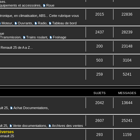
nses.
quipements et accessoires
,
Roue
2015
22836
ronique, en climatisation, ABS... Cette rubrique vous
Moteur
,
Ouvrants
,
Radio
,
Tableau de bord
2437
28239
que
Transmission
,
Trains roulant
,
Freinage
200
23148
 Renault 25 de A a Z...
503
3104
259
5241
SUJETS
MESSAGES
2042
13644
lt 25
,
Achat Documentations
,
2607
25241
lt 25
,
Vente documentations
,
Archives des ventes
diverses
293
1159
Renault 25