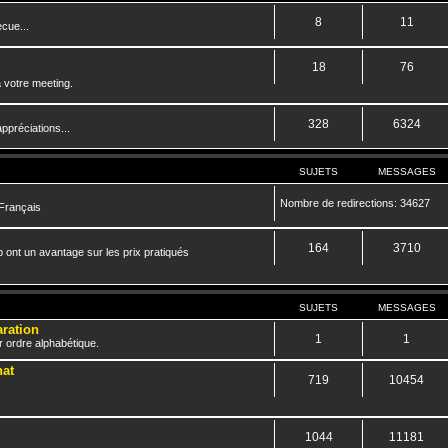
8
11
cue...
18
76
 votre meeting.
328
6324
ppréciations...
SUJETS
MESSAGES
Nombre de redirections: 34627
 Français
164
3710
 ont un avantage sur les prix pratiqués
SUJETS
MESSAGES
aration
1
1
r ordre alphabétique.
hat
719
10454
1044
11181