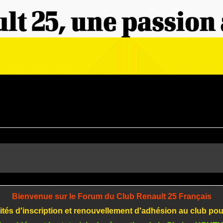
Bienvenue sur le Forum du Club Renault 25 Français
tés d'inscription et renouvellement d'adhésion au club po