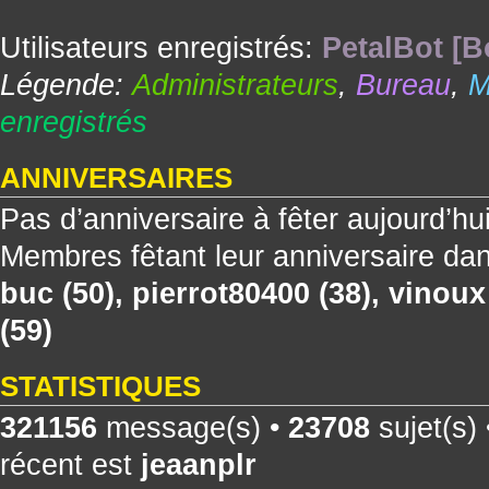
Utilisateurs enregistrés:
PetalBot [B
Légende:
Administrateurs
,
Bureau
,
M
enregistrés
ANNIVERSAIRES
Pas d’anniversaire à fêter aujourd’hu
Membres fêtant leur anniversaire dan
buc
(50),
pierrot80400
(38),
vinoux
(59)
STATISTIQUES
321156
message(s) •
23708
sujet(s)
récent est
jeaanplr