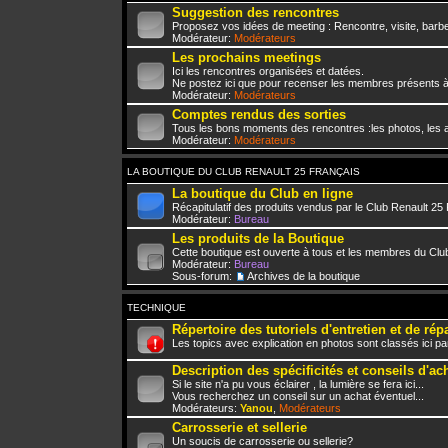
Suggestion des rencontres
Proposez vos idées de meeting : Rencontre, visite, barbe
Modérateur:
Modérateurs
Les prochains meetings
Ici les rencontres organisées et datées.
Ne postez ici que pour recenser les membres présents à
Modérateur:
Modérateurs
Comptes rendus des sorties
Tous les bons moments des rencontres :les photos, les a
Modérateur:
Modérateurs
LA BOUTIQUE DU CLUB RENAULT 25 FRANÇAIS
La boutique du Club en ligne
Récapitulatif des produits vendus par le Club Renault 25
Modérateur:
Bureau
Les produits de la Boutique
Cette boutique est ouverte à tous et les membres du Club
Modérateur:
Bureau
Sous-forum:
Archives de la boutique
TECHNIQUE
Répertoire des tutoriels d'entretien et de rép
Les topics avec explication en photos sont classés ici pa
Description des spécificités et conseils d'ac
Si le site n'a pu vous éclairer , la lumière se fera ici...
Vous recherchez un conseil sur un achat éventuel...
Modérateurs:
Yanou
,
Modérateurs
Carrosserie et sellerie
Un soucis de carrosserie ou sellerie?