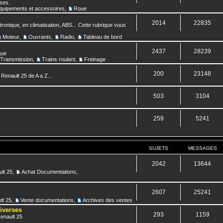
nses.
quipements et accessoires
,
Roue
2014
22835
ronique, en climatisation, ABS... Cette rubrique vous
Moteur
,
Ouvrants
,
Radio
,
Tableau de bord
2437
28239
que
Transmission
,
Trains roulant
,
Freinage
200
23148
 Renault 25 de A a Z...
503
3104
259
5241
SUJETS
MESSAGES
2042
13644
lt 25
,
Achat Documentations
,
2607
25241
lt 25
,
Vente documentations
,
Archives des ventes
diverses
293
1159
Renault 25