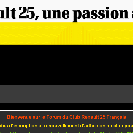
Bienvenue sur le Forum du Club Renault 25 Français
tés d'inscription et renouvellement d'adhésion au club po