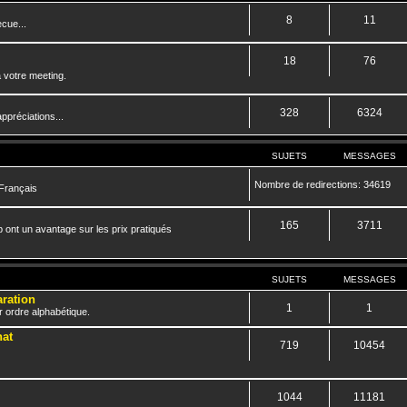
8
11
cue...
18
76
 votre meeting.
328
6324
ppréciations...
SUJETS
MESSAGES
Nombre de redirections: 34619
 Français
165
3711
 ont un avantage sur les prix pratiqués
SUJETS
MESSAGES
aration
1
1
r ordre alphabétique.
hat
719
10454
1044
11181