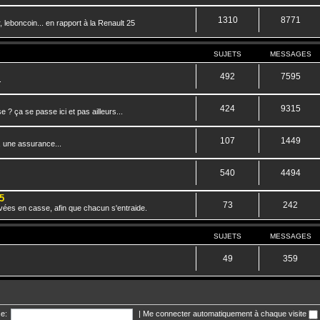
1310
8771
 leboncoin... en rapport à la Renault 25
SUJETS
MESSAGES
492
7595
.
424
9315
? ça se passe ici et pas ailleurs...
107
1449
, une assurance...
540
4494
5
73
242
vées en casse, afin que chacun s'entraide.
SUJETS
MESSAGES
49
359
e:
|
Me connecter automatiquement à chaque visite