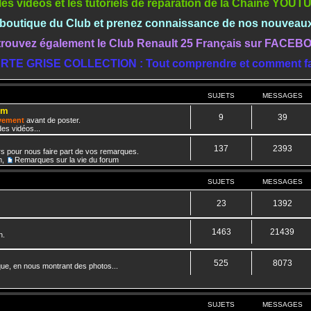
les vidéos et les tutoriels de réparation de la Chaine YOU
a boutique du Club et prenez connaissance de nos nouveau
rouvez également le Club Renault 25 Français sur FACE
RTE GRISE COLLECTION : Tout comprendre et comment fa
SUJETS
MESSAGES
um
9
39
ivement
avant de poster.
es vidéos...
137
2393
rs pour nous faire part de vos remarques.
m
,
Remarques sur la vie du forum
SUJETS
MESSAGES
23
1392
1463
21439
n.
525
8073
que, en nous montrant des photos...
SUJETS
MESSAGES