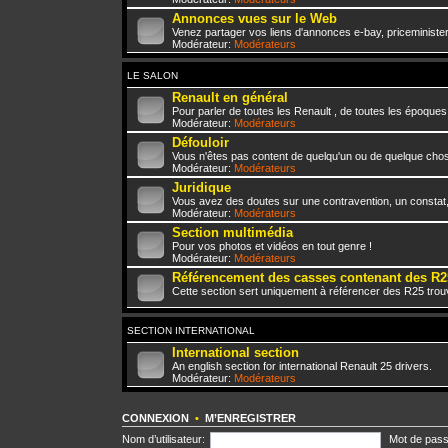
Annonces vues sur le Web
Venez partager vos liens d'annonces e-bay, priceminister,
Modérateur:
Modérateurs
LE SALON
Renault en général
Pour parler de toutes les Renault , de toutes les époques
Modérateur:
Modérateurs
Défouloir
Vous n'êtes pas content de quelqu'un ou de quelque chose 
Modérateur:
Modérateurs
Juridique
Vous avez des doutes sur une contravention, un constat
Modérateur:
Modérateurs
Section multimédia
Pour vos photos et vidéos en tout genre !
Modérateur:
Modérateurs
Référencement des casses contenant des R2
Cette section sert uniquement à référencer des R25 trou
SECTION INTERNATIONAL
International section
An english section for international Renault 25 drivers.
Modérateur:
Modérateurs
CONNEXION
•
M’ENREGISTRER
Nom d’utilisateur:
Mot de pass