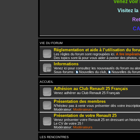
Venez voir 
Visitez l
Ret
CA
VIE DU FORUM
Réglementation et aide à l’utilisation du for
Les règles du forum sont regroupées ici.
A lire impérat
Des topics sont là pour vous aider à poster des photos, d
Informations
Venez ici pour consultez les nouveautés du forum ou alo
Sous-forums:
Nouvelles du club
,
Nouvelles du foru
ACCUEIL
Adhésion au Club Renault 25 Français
Venez adhérer au Club Renault 25 Français
Présentation des membres
N'hésitez pas à venir vous présenter dès votre inscriptio
Modérateur:
Modérateurs
Présentation de votre Renault 25
Venez présenter votre Renault 25 en dressant un histori
Le CV de votre 25 !
Modérateur:
Modérateurs
LES RENCONTRES