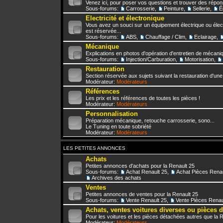
Venez ici, pour poser vos questions et trouver des répo
Sous-forums:
Carrosserie
,
Peinture
,
Sellerie
,
É
Electricité et électronique
Vous avez un souci sur un équipement électrique ou élect
est réservée...
Sous-forums:
ABS
,
Chauffage / Clim
,
Eclairage
,
Mécanique
Explications en photos d'opération d'entretien de mécani
Sous-forums:
Injection/Carburation
,
Motorisation
,
Restauration
Section réservée aux sujets suivant la restauration d'une
Modérateur:
Modérateurs
Références
Les prix et les références de toutes les pièces !
Modérateur:
Modérateurs
Personnalisation
Préparation mécanique, retouche carrosserie, sono...
Le Tuning en toute sobriété
Modérateur:
Modérateurs
LES PETITES ANNONCES
Achats
Petites annonces d'achats pour la Renault 25
Sous-forums:
Achat Renault 25
,
Achat Pièces Renau
Archives des achats
Ventes
Petites annonces de ventes pour la Renault 25
Sous-forums:
Vente Renault 25
,
Vente Pièces Renau
Achats, ventes voitures diverses ou pièces 
Pour les voitures et les pièces détachées autres que la 
Modérateur:
Modérateurs