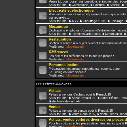
Venez ici, pour poser vos questions et trouver des répo
Sous-forums:
Carrosserie
,
Peinture
,
Sellerie
,
É
Electricité et électronique
Vous avez un souci sur un équipement électrique ou élect
est réservée...
Sous-forums:
ABS
,
Chauffage / Clim
,
Eclairage
,
Mécanique
Explications en photos d'opération d'entretien de mécani
Sous-forums:
Injection/Carburation
,
Motorisation
,
Restauration
Section réservée aux sujets suivant la restauration d'une
Modérateur:
Modérateurs
Références
Les prix et les références de toutes les pièces !
Modérateur:
Modérateurs
Personnalisation
Préparation mécanique, retouche carrosserie, sono...
Le Tuning en toute sobriété
Modérateur:
Modérateurs
LES PETITES ANNONCES
Achats
Petites annonces d'achats pour la Renault 25
Sous-forums:
Achat Renault 25
,
Achat Pièces Renau
Archives des achats
Ventes
Petites annonces de ventes pour la Renault 25
Sous-forums:
Vente Renault 25
,
Vente Pièces Renau
Achats, ventes voitures diverses ou pièces 
Pour les voitures et les pièces détachées autres que la 
Modérateur:
Modérateurs