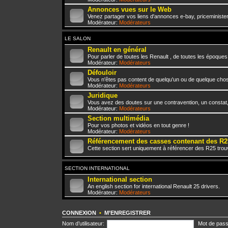
Annonces vues sur le Web
Venez partager vos liens d'annonces e-bay, priceminister,
Modérateur:
Modérateurs
LE SALON
Renault en général
Pour parler de toutes les Renault , de toutes les époques
Modérateur:
Modérateurs
Défouloir
Vous n'êtes pas content de quelqu'un ou de quelque chose 
Modérateur:
Modérateurs
Juridique
Vous avez des doutes sur une contravention, un constat
Modérateur:
Modérateurs
Section multimédia
Pour vos photos et vidéos en tout genre !
Modérateur:
Modérateurs
Référencement des casses contenant des R2
Cette section sert uniquement à référencer des R25 trou
SECTION INTERNATIONAL
International section
An english section for international Renault 25 drivers.
Modérateur:
Modérateurs
CONNEXION
•
M’ENREGISTRER
Nom d’utilisateur:
Mot de pass