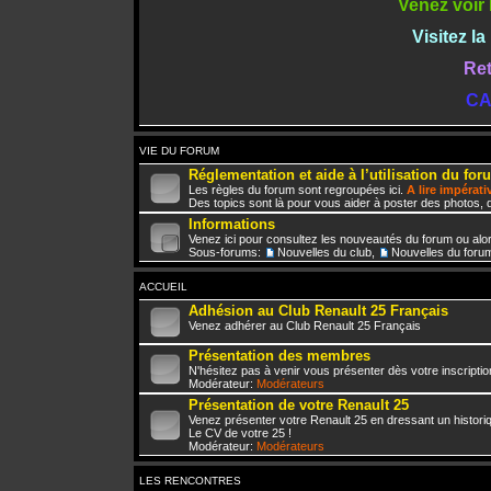
Venez voir 
Visitez l
Ret
CA
VIE DU FORUM
Réglementation et aide à l’utilisation du for
Les règles du forum sont regroupées ici.
A lire impérat
Des topics sont là pour vous aider à poster des photos, d
Informations
Venez ici pour consultez les nouveautés du forum ou alo
Sous-forums:
Nouvelles du club
,
Nouvelles du foru
ACCUEIL
Adhésion au Club Renault 25 Français
Venez adhérer au Club Renault 25 Français
Présentation des membres
N'hésitez pas à venir vous présenter dès votre inscriptio
Modérateur:
Modérateurs
Présentation de votre Renault 25
Venez présenter votre Renault 25 en dressant un histori
Le CV de votre 25 !
Modérateur:
Modérateurs
LES RENCONTRES