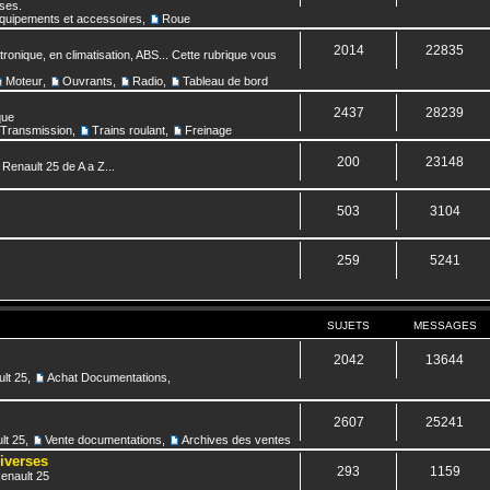
nses.
quipements et accessoires
,
Roue
2014
22835
ronique, en climatisation, ABS... Cette rubrique vous
Moteur
,
Ouvrants
,
Radio
,
Tableau de bord
2437
28239
que
Transmission
,
Trains roulant
,
Freinage
200
23148
 Renault 25 de A a Z...
503
3104
259
5241
SUJETS
MESSAGES
2042
13644
lt 25
,
Achat Documentations
,
2607
25241
lt 25
,
Vente documentations
,
Archives des ventes
diverses
293
1159
Renault 25