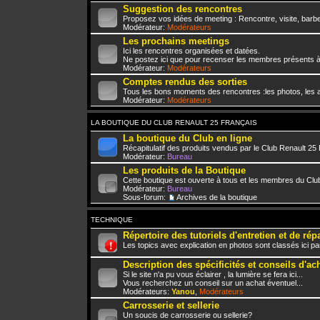
Suggestion des rencontres
Proposez vos idées de meeting : Rencontre, visite, barbe
Modérateur:
Modérateurs
Les prochains meetings
Ici les rencontres organisées et datées.
Ne postez ici que pour recenser les membres présents à
Modérateur:
Modérateurs
Comptes rendus des sorties
Tous les bons moments des rencontres :les photos, les a
Modérateur:
Modérateurs
LA BOUTIQUE DU CLUB RENAULT 25 FRANÇAIS
La boutique du Club en ligne
Récapitulatif des produits vendus par le Club Renault 25
Modérateur:
Bureau
Les produits de la Boutique
Cette boutique est ouverte à tous et les membres du Club
Modérateur:
Bureau
Sous-forum:
Archives de la boutique
TECHNIQUE
Répertoire des tutoriels d'entretien et de rép
Les topics avec explication en photos sont classés ici pa
Description des spécificités et conseils d'ac
Si le site n'a pu vous éclairer , la lumière se fera ici...
Vous recherchez un conseil sur un achat éventuel...
Modérateurs:
Yanou
,
Modérateurs
Carrosserie et sellerie
Un soucis de carrosserie ou sellerie?