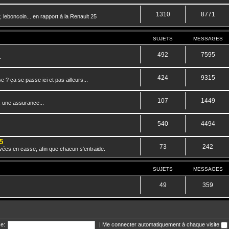
1310
8771
 leboncoin... en rapport à la Renault 25
SUJETS
MESSAGES
492
7595
.
424
9315
? ça se passe ici et pas ailleurs...
107
1449
, une assurance...
540
4494
5
73
242
vées en casse, afin que chacun s'entraide.
SUJETS
MESSAGES
49
359
e:
|
Me connecter automatiquement à chaque visite