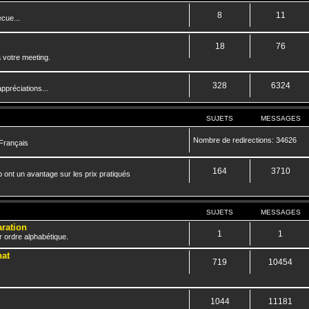
8
11
cue...
18
76
 votre meeting.
328
6324
ppréciations...
SUJETS
MESSAGES
Nombre de redirections: 34626
 Français
164
3710
 ont un avantage sur les prix pratiqués
SUJETS
MESSAGES
aration
1
1
r ordre alphabétique.
hat
719
10454
1044
11181