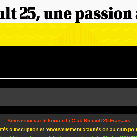
Bienvenue sur le Forum du Club Renault 25 Français
tés d'inscription et renouvellement d'adhésion au club po