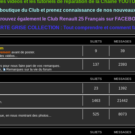
les vidéos et les tutoriels de réparation de la Chaine YOU
a boutique du Club et prenez connaissance de nos nouveau
rouvez également le Club Renault 25 Français sur FACE
RTE GRISE COLLECTION : Tout comprendre et comment fa
SUJETS
MESSAGES
um
9
39
ivement
avant de poster.
es vidéos...
137
2393
rs pour nous faire part de vos remarques.
m
,
Remarques sur la vie du forum
SUJETS
MESSAGES
23
1392
1463
21442
n.
525
8073
que, en nous montrant des photos...
SUJETS
MESSAGES