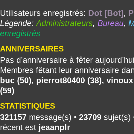
Utilisateurs enregistrés:
Dot [Bot]
,
P
Légende:
Administrateurs
,
Bureau
,
M
enregistrés
ANNIVERSAIRES
Pas d’anniversaire à fêter aujourd’hu
Membres fêtant leur anniversaire dan
buc
(50),
pierrot80400
(38),
vinoux
(59)
STATISTIQUES
321157
message(s) •
23709
sujet(s)
récent est
jeaanplr